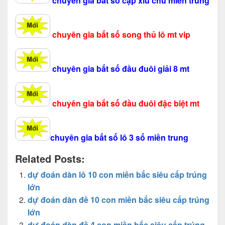
chuyên gia bắt số cặp xỉu chủ miền trung
chuyên gia bắt số song thủ lô mt vip
chuyên gia bắt số đầu đuôi giải 8 mt
chuyên gia bắt số đầu đuôi đặc biệt mt
chuyên gia bắt số lô 3 số miền trung
Related Posts:
dự đoán dàn lô 10 con miền bắc siêu cấp trúng
lớn
dự đoán dàn đề 10 con miền bắc siêu cấp trúng
lớn
dự đoán dàn đề 4 con miền bắc siêu cấp trúng