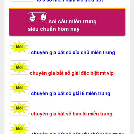
soi cầu miền trung
siêu chuẩn hôm nay
chuyên gia bắt số xỉu chủ miền trung
chuyên gia bắt số giải đặc biệt mt vip
chuyên gia bắt số giải 8 miền trung
chuyên gia bắt số bao lô miền trung