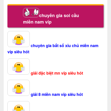
chuyên gia soi cầu
miền nam víp
chuyên gia bắt số xỉu chủ miền nam
víp siêu hót
giải đặc biệt mn víp siêu hót
giải 8 miền nam víp siêu hót