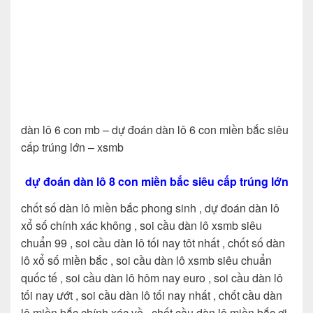
dàn lô 6 con mb – dự đoán dàn lô 6 con miền bắc siêu
cấp trúng lớn – xsmb
dự đoán dàn lô 8 con miền bắc siêu cấp trúng lớn
chốt số dàn lô miền bắc phong sinh , dự đoán dàn lô
xổ số chính xác không , soi cầu dàn lô xsmb siêu
chuẩn 99 , soi cầu dàn lô tối nay tôt nhất , chốt số dàn
lô xổ số miền bắc , soi cầu dàn lô xsmb siêu chuẩn
quốc tế , soi cầu dàn lô hôm nay euro , soi cầu dàn lô
tối nay ướt , soi cầu dàn lô tối nay nhất , chốt cầu dàn
lô miền bắc chính xác về , chốt cầu dàn lô miền bắc ơi