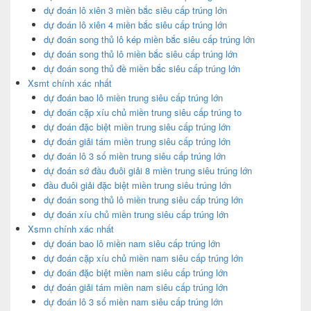
dự đoán lô xiên 3 miền bắc siêu cấp trúng lớn
dự đoán lô xiên 4 miền bắc siêu cấp trúng lớn
dự đoán song thủ lô kép miền bắc siêu cấp trúng lớn
dự đoán song thủ lô miền bắc siêu cấp trúng lớn
dự đoán song thủ đề miền bắc siêu cấp trúng lớn
Xsmt chính xác nhất
dự đoán bao lô miền trung siêu cấp trúng lớn
dự đoán cặp xíu chủ miền trung siêu cấp trúng to
dự đoán đặc biệt miền trung siêu cấp trúng lớn
dự đoán giải tám miền trung siêu cấp trúng lớn
dự đoán lô 3 số miền trung siêu cấp trúng lớn
dự đoán sớ đầu đuôi giải 8 miền trung siêu trúng lớn
đầu đuôi giải đặc biệt miền trung siêu trúng lớn
dự đoán song thủ lô miền trung siêu cấp trúng lớn
dự đoán xíu chủ miền trung siêu cấp trúng lớn
Xsmn chính xác nhất
dự đoán bao lô miền nam siêu cấp trúng lớn
dự đoán cặp xíu chủ miền nam siêu cấp trúng lớn
dự đoán đặc biệt miền nam siêu cấp trúng lớn
dự đoán giải tám miền nam siêu cấp trúng lớn
dự đoán lô 3 số miền nam siêu cấp trúng lớn