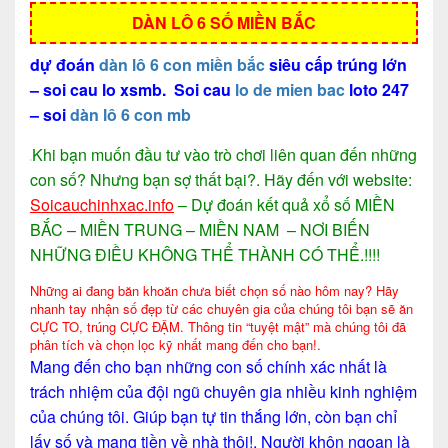
DÀN LÔ 6 SỐ MIỀN BẮC
dự đoán
dàn lô 6 con miền bắc
siêu cấp trúng lớn
– soi cau lo xsmb. Soi cau
lo de mien bac
loto 247
– soi
dàn lô 6 con mb
Khi bạn muốn đầu tư vào trò chơi liên quan đến những
con số? Nhưng bạn sợ thất bại?. Hãy đến với website:
Soicauchinhxac.info
– Dự đoán kết quả xổ số MIỀN
BẮC – MIỀN TRUNG – MIỀN NAM – NƠI BIẾN
NHỮNG ĐIỀU KHÔNG THỂ THÀNH CÓ THỂ.!!!!
Những ai đang băn khoăn chưa biết chọn số nào hôm nay? Hãy
nhanh tay nhận số đẹp từ các chuyên gia của chúng tôi bạn sẽ ăn
CỰC TO, trúng CỰC ĐẬM. Thông tin “tuyệt mật” mà chúng tôi đã
phân tích và chọn lọc kỹ nhất mang đến cho bạn!.
Mang đến cho bạn những con số chính xác nhất là
trách nhiệm của đội ngũ chuyên gia nhiều kinh nghiệm
của chúng tôi. Giúp bạn tự tin thắng lớn, còn bạn chỉ
lấy số và mang tiền về nhà thôi!. Người khôn ngoan là