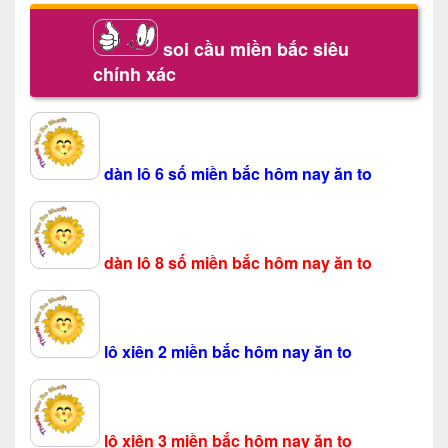
soi cầu miền bắc siêu
chính xác
dàn lô 6 số miền bắc hôm nay ăn to
dàn lô 8 số miền bắc hôm nay ăn to
lô xiên 2 miền bắc hôm nay ăn to
lô xiên 3 miền bắc hôm nay ăn to