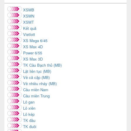
XSMB
XSMN
XSMT
Kết quả
Vietlott
XS Mega 6/45
XS Max 4D
Power 6/55
XS Max 3D
TK Cầu Bạch thủ (MB)
Lật liên tục (MB)
Về cả cặp (MB)
Về nhiều nháy (MB)
Cầu miền Nam
Cầu miền Trung
Lô gan
Lô xiên
Lô kép
TK đầu
TK đuôi