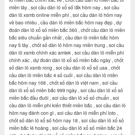
miền tây , soi cầu dàn lô xổ số lắk hôm nay , soi cầu
dàn lô xsmb online miễn phí , soi cầu dàn lô hôm nay
về bao nhiêu , cầu dàn lô miền bắc hôm nay đẹp , dự
đoán dàn lô xổ số miền bắc 360 , chốt cầu dàn lô miền
bắc siêu chuẩn gần nhất , cầu dàn lô miền bắc hôm
nay 5 tây , chốt số dàn lô hôm nay miền trung , soi cầu
dàn lô xsmb chính xác amtek , soi cầu dàn lô miễn phí
chính xác , dự đoán dàn lô xổ số miền bắc ngày , chốt
số dàn lô xsmb rong , soi cầu dàn lô xổ số usa , chốt
cầu dàn lô miền bắc 4 số cuối , soi cầu dàn lô miền
bắc hôm nay 168 , chốt số dàn lô việt nam , soi cầu
dàn lô xổ số miền bắc 999 ngày , soi cầu dàn lô xổ số
miền bắc đầu đuôi , soi cầu dàn lô xổ số chuẩn , soi
cầu dàn lô miễn phí kiến thiết miền bắc , soi cầu dàn lô
hôm nay đánh con gì , soi cầu dàn lô miễn phí loto ,
chốt số dàn lô xổ số hôm nay 18 , soi cầu dàn lô xổ số
miền bắc lê hoàng , soi cầu dàn lô xổ số miền bắc 24