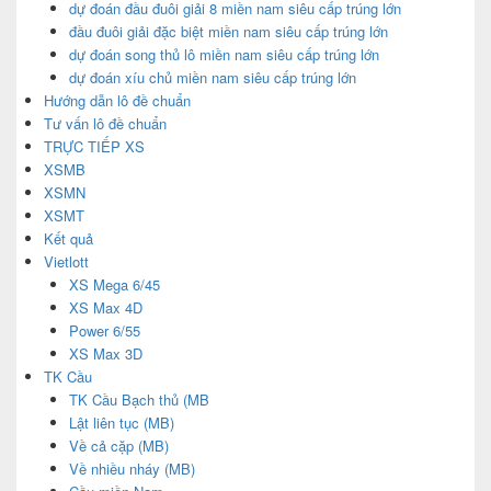
dự đoán đầu đuôi giải 8 miền nam siêu cấp trúng lớn
đầu đuôi giải đặc biệt miền nam siêu cấp trúng lớn
dự đoán song thủ lô miền nam siêu cấp trúng lớn
dự đoán xíu chủ miền nam siêu cấp trúng lớn
Hướng dẫn lô đề chuẩn
Tư vấn lô đề chuẩn
TRỰC TIẾP XS
XSMB
XSMN
XSMT
Kết quả
Vietlott
XS Mega 6/45
XS Max 4D
Power 6/55
XS Max 3D
TK Cầu
TK Cầu Bạch thủ (MB
Lật liên tục (MB)
Về cả cặp (MB)
Về nhiều nháy (MB)