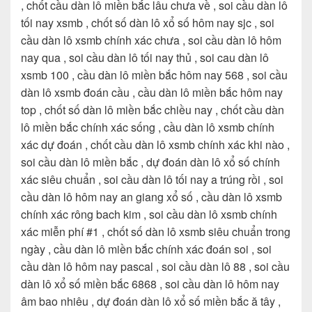
, chốt cầu dàn lô miền bắc lâu chưa về , soi cầu dàn lô
tối nay xsmb , chốt số dàn lô xổ số hôm nay sjc , soi
cầu dàn lô xsmb chính xác chưa , soi cầu dàn lô hôm
nay qua , soi cầu dàn lô tối nay thủ , soi cau dàn lô
xsmb 100 , cầu dàn lô miền bắc hôm nay 568 , soi cầu
dàn lô xsmb đoán cầu , cầu dàn lô miền bắc hôm nay
top , chốt số dàn lô miền bắc chiều nay , chốt cầu dàn
lô miền bắc chính xác sống , cầu dàn lô xsmb chính
xác dự đoán , chốt cầu dàn lô xsmb chính xác khi nào ,
soi cầu dàn lô miền bắc , dự đoán dàn lô xổ số chính
xác siêu chuẩn , soi cầu dàn lô tối nay a trúng rồi , soi
cầu dàn lô hôm nay an giang xổ số , cầu dàn lô xsmb
chính xác rông bach kim , soi cầu dàn lô xsmb chính
xác miễn phí #1 , chốt số dàn lô xsmb siêu chuẩn trong
ngày , cầu dàn lô miền bắc chính xác đoán soi , soi
cầu dàn lô hôm nay pascal , soi cầu dàn lô 88 , soi cầu
dàn lô xổ số miền bắc 6868 , soi cầu dàn lô hôm nay
âm bao nhiêu , dự đoán dàn lô xổ số miền bắc ă tây ,