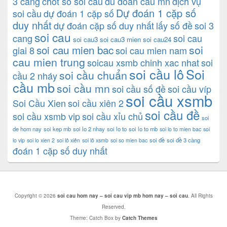
3 cang
chốt số soi cầu
du doan cau mn
dịch vụ
Dự đoán 1 cặp số
soi cầu
dự đoán 1 cặp số
duy nhất
dự đoán cặp số duy nhất
lấy số đề
soi 3
soi cau
cang
soi cau
soi cau3
soi cau3 mien
soi cau24
soi cau mien bac
soi
giai 8
soi cau mien nam
cau mien trung
soicau xsmb chinh xac nhat
soi
soi cầu lô
Soi
soi cầu chuẩn
cầu 2 nháy
cầu mb
soi cầu mn
soi cầu số đề
soi cầu víp
soi cầu xsmb
Soi Cầu Xien
soi cầu xiên 2
soi cầu đề
soi cầu xsmb vip
soi cầu xỉu chủ
soi
de hom nay
soi kep mb
soi lo 2 nhay
soi lo to
soi lo to mb
soi lo to mien bac
soi
soi đề
soi đề 3 càng
lo vip
soi lo xien 2
soi lô xiên
soi lô xsmb
soi so mien bac
đoán 1 cặp số duy nhất
Copyright © 2026
soi cau hom nay – soi cau vip mb hom nay – soi cau
. All Rights
Reserved.
Theme: Catch Box by
Catch Themes