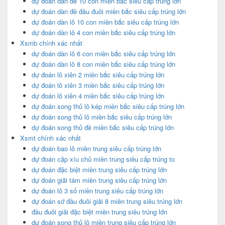
dự đoán dàn đề 10 con miền bắc siêu cấp trúng lớn
dự đoán dàn đề đầu đuôi miền bắc siêu cấp trúng lớn
dự đoán dàn lô 10 con miền bắc siêu cấp trúng lớn
dự đoán dàn lô 4 con miền bắc siêu cấp trúng lớn
Xsmb chính xác nhất
dự đoán dàn lô 6 con miền bắc siêu cấp trúng lớn
dự đoán dàn lô 8 con miền bắc siêu cấp trúng lớn
dự đoán lô xiên 2 miền bắc siêu cấp trúng lớn
dự đoán lô xiên 3 miền bắc siêu cấp trúng lớn
dự đoán lô xiên 4 miền bắc siêu cấp trúng lớn
dự đoán song thủ lô kép miền bắc siêu cấp trúng lớn
dự đoán song thủ lô miền bắc siêu cấp trúng lớn
dự đoán song thủ đề miền bắc siêu cấp trúng lớn
Xsmt chính xác nhất
dự đoán bao lô miền trung siêu cấp trúng lớn
dự đoán cặp xíu chủ miền trung siêu cấp trúng to
dự đoán đặc biệt miền trung siêu cấp trúng lớn
dự đoán giải tám miền trung siêu cấp trúng lớn
dự đoán lô 3 số miền trung siêu cấp trúng lớn
dự đoán sớ đầu đuôi giải 8 miền trung siêu trúng lớn
đầu đuôi giải đặc biệt miền trung siêu trúng lớn
dự đoán song thủ lô miền trung siêu cấp trúng lớn