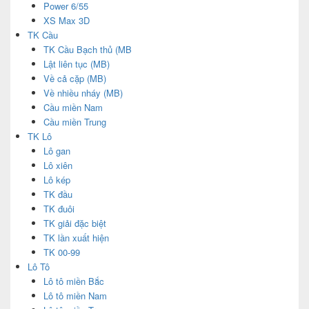
Power 6/55
XS Max 3D
TK Cầu
TK Cầu Bạch thủ (MB
Lật liên tục (MB)
Về cả cặp (MB)
Về nhiều nháy (MB)
Cầu miền Nam
Cầu miền Trung
TK Lô
Lô gan
Lô xiên
Lô kép
TK đầu
TK đuôi
TK giải đặc biệt
TK lần xuất hiện
TK 00-99
Lô Tô
Lô tô miền Bắc
Lô tô miền Nam