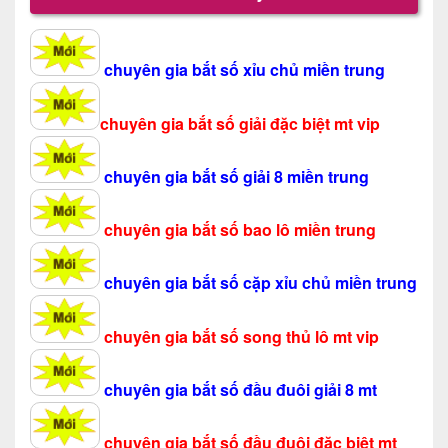
chuyên gia bắt số xỉu chủ miền trung
chuyên gia bắt số giải đặc biệt mt vip
chuyên gia bắt số giải 8 miền trung
chuyên gia bắt số bao lô miền trung
chuyên gia bắt số cặp xỉu chủ miền trung
chuyên gia bắt số song thủ lô mt vip
chuyên gia bắt số đầu đuôi giải 8 mt
chuyên gia bắt số đầu đuôi đặc biệt mt