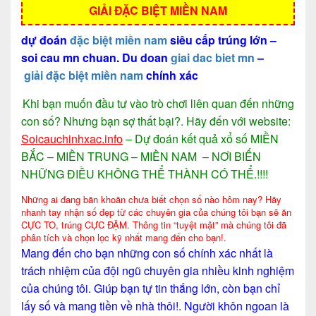
GIẢI ĐẶC BIỆT MIỀN NAM
dự đoán
đặc biệt miền nam
siêu cấp trúng lớn –
soi cau mn chuan. Du doan
giai dac biet mn
–
giải đặc biệt miền nam
chính xác
Khi bạn muốn đầu tư vào trò chơi liên quan đến những
con số? Nhưng bạn sợ thất bại?. Hãy đến với website:
Soicauchinhxac.info
– Dự đoán kết quả xổ số MIỀN
BẮC – MIỀN TRUNG – MIỀN NAM – NƠI BIẾN
NHỮNG ĐIỀU KHÔNG THỂ THÀNH CÓ THỂ.!!!!
Những ai đang băn khoăn chưa biết chọn số nào hôm nay? Hãy
nhanh tay nhận số đẹp từ các chuyên gia của chúng tôi bạn sẽ ăn
CỰC TO, trúng CỰC ĐẬM. Thông tin “tuyệt mật” mà chúng tôi đã
phân tích và chọn lọc kỹ nhất mang đến cho bạn!.
Mang đến cho bạn những con số chính xác nhất là
trách nhiệm của đội ngũ chuyên gia nhiều kinh nghiệm
của chúng tôi. Giúp bạn tự tin thắng lớn, còn bạn chỉ
lấy số và mang tiền về nhà thôi!. Người khôn ngoan là