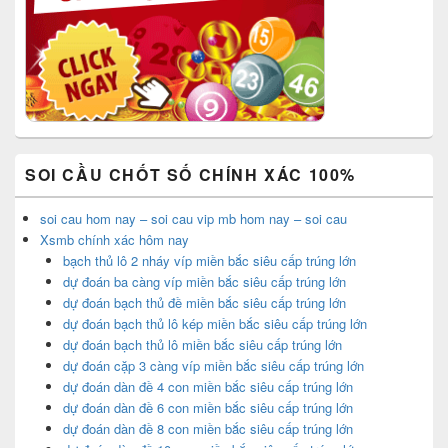
SOI CẦU CHỐT SỐ CHÍNH XÁC 100%
soi cau hom nay – soi cau vip mb hom nay – soi cau
Xsmb chính xác hôm nay
bạch thủ lô 2 nháy víp miền bắc siêu cấp trúng lớn
dự đoán ba càng víp miền bắc siêu cấp trúng lớn
dự đoán bạch thủ đề miền bắc siêu cấp trúng lớn
dự đoán bạch thủ lô kép miền bắc siêu cấp trúng lớn
dự đoán bạch thủ lô miền bắc siêu cấp trúng lớn
dự đoán cặp 3 càng víp miền bắc siêu cấp trúng lớn
dự đoán dàn đề 4 con miền bắc siêu cấp trúng lớn
dự đoán dàn đề 6 con miền bắc siêu cấp trúng lớn
dự đoán dàn đề 8 con miền bắc siêu cấp trúng lớn