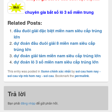
chuyên gia bắt số lô 3 số miền trung
Related Posts:
đầu đuôi giải đặc biệt miền nam siêu cấp trúng
lớn
dự đoán đầu đuôi giải 8 miền nam siêu cấp
trúng lớn
dự đoán giải tám miền nam siêu cấp trúng lớn
dự đoán lô 3 số miền nam siêu cấp trúng lớn
This entry was posted in
Xsmn chính xác nhất
by
soi cau hom nay -
soi cau vip mb hom nay - soi cau
. Bookmark the
permalink
.
Trả lời
Bạn phải
đăng nhập
để gửi phản hồi.