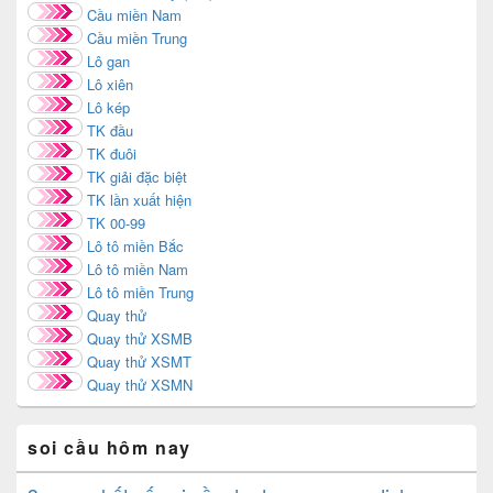
Cầu miền Nam
Cầu miền Trung
Lô gan
Lô xiên
Lô kép
TK đầu
TK đuôi
TK giải đặc biệt
TK lần xuất hiện
TK 00-99
Lô tô miền Bắc
Lô tô miền Nam
Lô tô miền Trung
Quay thử
Quay thử XSMB
Quay thử XSMT
Quay thử XSMN
soi cầu hôm nay