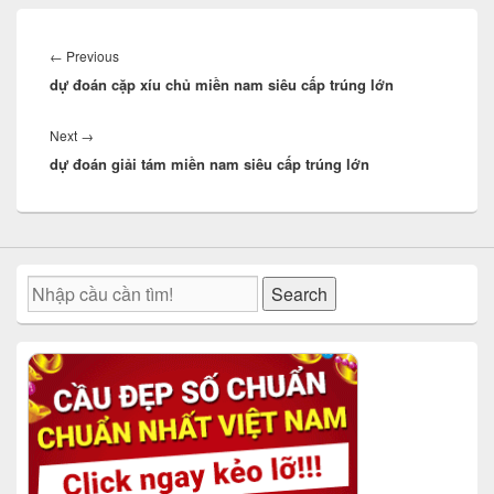
Điều
hướng
Previous
←
Previous
bài
dự đoán cặp xíu chủ miền nam siêu cấp trúng lớn
post:
viết
Next
Next
→
dự đoán giải tám miền nam siêu cấp trúng lớn
post:
Search