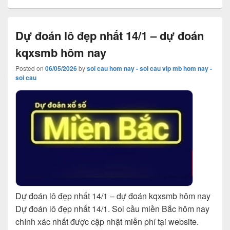
Dự đoán lô đẹp nhất 14/1 – dự đoán
kqxsmb hôm nay
Posted on
06/05/2026
by
soi cau hom nay - soi cau vip mb hom nay -
soi cau
Dự đoán lô đẹp nhất 14/1 – dự đoán kqxsmb hôm nay
Dự đoán lô đẹp nhất 14/1. Soi cầu miền Bắc hôm nay
chính xác nhất được cập nhật miễn phí tại website.