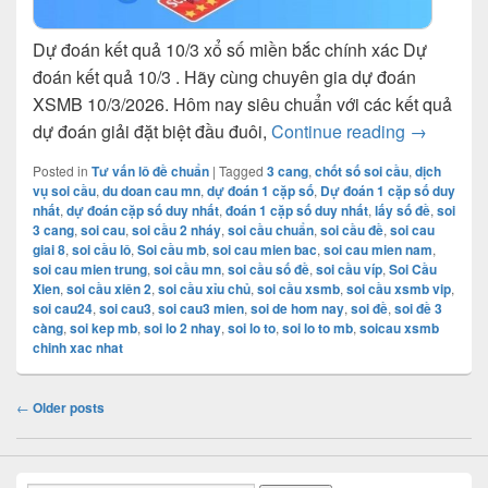
Dự đoán kết quả 10/3 xổ số miền bắc chính xác Dự
đoán kết quả 10/3 . Hãy cùng chuyên gia dự đoán
XSMB 10/3/2026. Hôm nay siêu chuẩn với các kết quả
Dự đoán k
dự đoán giải đặt biệt đầu đuôi,
Continue reading
→
Posted in
Tư vấn lô đề chuẩn
|
Tagged
3 cang
,
chốt số soi cầu
,
dịch
vụ soi cầu
,
du doan cau mn
,
dự đoán 1 cặp số
,
Dự đoán 1 cặp số duy
nhất
,
dự đoán cặp số duy nhất
,
đoán 1 cặp số duy nhất
,
lấy số đề
,
soi
3 cang
,
soi cau
,
soi cầu 2 nháy
,
soi cầu chuẩn
,
soi cầu đề
,
soi cau
giai 8
,
soi cầu lô
,
Soi cầu mb
,
soi cau mien bac
,
soi cau mien nam
,
soi cau mien trung
,
soi cầu mn
,
soi cầu số đề
,
soi cầu víp
,
Soi Cầu
Xien
,
soi cầu xiên 2
,
soi cầu xỉu chủ
,
soi cầu xsmb
,
soi cầu xsmb vip
,
soi cau24
,
soi cau3
,
soi cau3 mien
,
soi de hom nay
,
soi đề
,
soi đề 3
càng
,
soi kep mb
,
soi lo 2 nhay
,
soi lo to
,
soi lo to mb
,
soicau xsmb
chinh xac nhat
Post
←
Older posts
navigation