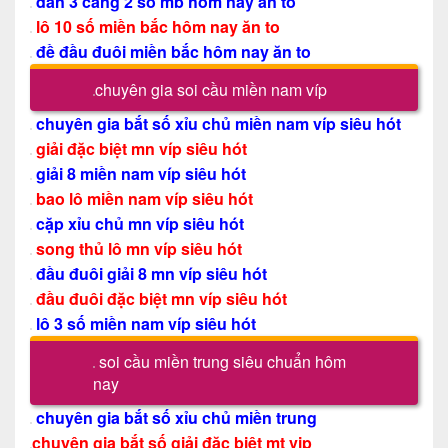
dàn 3 càng 2 số mb hôm nay ăn to
lô 10 số miền bắc hôm nay ăn to
đề đầu đuôi miền bắc hôm nay ăn to
chuyên gia soi cầu miền nam víp
chuyên gia bắt số xỉu chủ miền nam víp siêu hót
giải đặc biệt mn víp siêu hót
giải 8 miền nam víp siêu hót
bao lô miền nam víp siêu hót
cặp xỉu chủ mn víp siêu hót
song thủ lô mn víp siêu hót
đầu đuôi giải 8 mn víp siêu hót
đầu đuôi đặc biệt mn víp siêu hót
lô 3 số miền nam víp siêu hót
soi cầu miền trung siêu chuẩn hôm
nay
chuyên gia bắt số xỉu chủ miền trung
chuyên gia bắt số giải đặc biệt mt vip