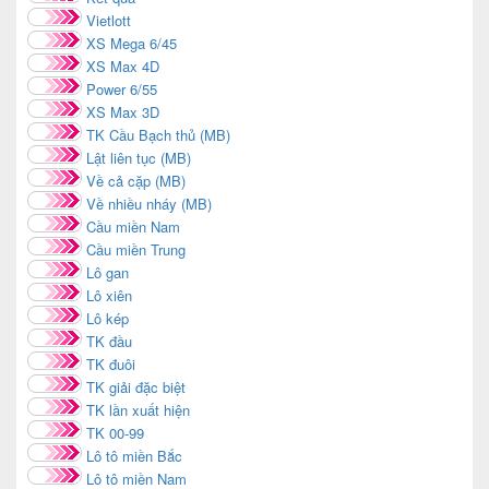
Vietlott
XS Mega 6/45
XS Max 4D
Power 6/55
XS Max 3D
TK Cầu Bạch thủ (MB)
Lật liên tục (MB)
Về cả cặp (MB)
Về nhiều nháy (MB)
Cầu miền Nam
Cầu miền Trung
Lô gan
Lô xiên
Lô kép
TK đầu
TK đuôi
TK giải đặc biệt
TK lần xuất hiện
TK 00-99
Lô tô miền Bắc
Lô tô miền Nam