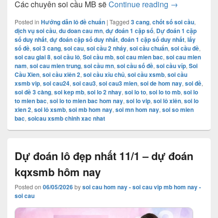
Dự đoán lô đ
Các chuyên soi cầu MB sẽ
Continue reading
→
Posted in
Hướng dẫn lô đề chuẩn
|
Tagged
3 cang
,
chốt số soi cầu
,
dịch vụ soi cầu
,
du doan cau mn
,
dự đoán 1 cặp số
,
Dự đoán 1 cặp
số duy nhất
,
dự đoán cặp số duy nhất
,
đoán 1 cặp số duy nhất
,
lấy
số đề
,
soi 3 cang
,
soi cau
,
soi cầu 2 nháy
,
soi cầu chuẩn
,
soi cầu đề
,
soi cau giai 8
,
soi cầu lô
,
Soi cầu mb
,
soi cau mien bac
,
soi cau mien
nam
,
soi cau mien trung
,
soi cầu mn
,
soi cầu số đề
,
soi cầu víp
,
Soi
Cầu Xien
,
soi cầu xiên 2
,
soi cầu xỉu chủ
,
soi cầu xsmb
,
soi cầu
xsmb vip
,
soi cau24
,
soi cau3
,
soi cau3 mien
,
soi de hom nay
,
soi đề
,
soi đề 3 càng
,
soi kep mb
,
soi lo 2 nhay
,
soi lo to
,
soi lo to mb
,
soi lo
to mien bac
,
soi lo to mien bac hom nay
,
soi lo vip
,
soi lô xiên
,
soi lo
xien 2
,
soi lô xsmb
,
soi mb hom nay
,
soi mn hom nay
,
soi so mien
bac
,
soicau xsmb chinh xac nhat
Dự đoán lô đẹp nhất 11/1 – dự đoán
kqxsmb hôm nay
Posted on
06/05/2026
by
soi cau hom nay - soi cau vip mb hom nay -
soi cau