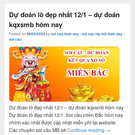
Dự đoán lô đẹp nhất 12/1 – dự đoán
kqxsmb hôm nay
Posted on
06/05/2026
by
soi cau hom nay - soi cau vip mb hom nay -
soi cau
Dự đoán lô đẹp nhất 12/1 – dự đoán kqxsmb hôm nay
Dự đoán lô đẹp nhất 12/1. Soi cầu miền Bắc hôm nay
chính xác nhất được cập nhật miễn phí tại website.
Dự đoán lô đ
Các chuyên soi cầu MB sẽ
Continue reading
→