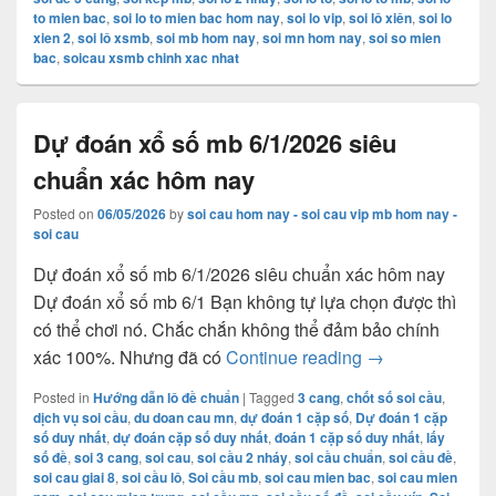
to mien bac
,
soi lo to mien bac hom nay
,
soi lo vip
,
soi lô xiên
,
soi lo
xien 2
,
soi lô xsmb
,
soi mb hom nay
,
soi mn hom nay
,
soi so mien
bac
,
soicau xsmb chinh xac nhat
Dự đoán xổ số mb 6/1/2026 siêu
chuẩn xác hôm nay
Posted on
06/05/2026
by
soi cau hom nay - soi cau vip mb hom nay -
soi cau
Dự đoán xổ số mb 6/1/2026 siêu chuẩn xác hôm nay
Dự đoán xổ số mb 6/1 Bạn không tự lựa chọn được thì
có thể chơi nó. Chắc chắn không thể đảm bảo chính
Dự đoán xổ số m
xác 100%. Nhưng đã có
Continue reading
→
Posted in
Hướng dẫn lô đề chuẩn
|
Tagged
3 cang
,
chốt số soi cầu
,
dịch vụ soi cầu
,
du doan cau mn
,
dự đoán 1 cặp số
,
Dự đoán 1 cặp
số duy nhất
,
dự đoán cặp số duy nhất
,
đoán 1 cặp số duy nhất
,
lấy
số đề
,
soi 3 cang
,
soi cau
,
soi cầu 2 nháy
,
soi cầu chuẩn
,
soi cầu đề
,
soi cau giai 8
,
soi cầu lô
,
Soi cầu mb
,
soi cau mien bac
,
soi cau mien