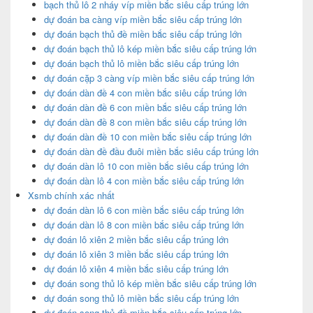
bạch thủ lô 2 nháy víp miền bắc siêu cấp trúng lớn
dự đoán ba càng víp miền bắc siêu cấp trúng lớn
dự đoán bạch thủ đề miền bắc siêu cấp trúng lớn
dự đoán bạch thủ lô kép miền bắc siêu cấp trúng lớn
dự đoán bạch thủ lô miền bắc siêu cấp trúng lớn
dự đoán cặp 3 càng víp miền bắc siêu cấp trúng lớn
dự đoán dàn đề 4 con miền bắc siêu cấp trúng lớn
dự đoán dàn đề 6 con miền bắc siêu cấp trúng lớn
dự đoán dàn đề 8 con miền bắc siêu cấp trúng lớn
dự đoán dàn đề 10 con miền bắc siêu cấp trúng lớn
dự đoán dàn đề đầu đuôi miền bắc siêu cấp trúng lớn
dự đoán dàn lô 10 con miền bắc siêu cấp trúng lớn
dự đoán dàn lô 4 con miền bắc siêu cấp trúng lớn
Xsmb chính xác nhất
dự đoán dàn lô 6 con miền bắc siêu cấp trúng lớn
dự đoán dàn lô 8 con miền bắc siêu cấp trúng lớn
dự đoán lô xiên 2 miền bắc siêu cấp trúng lớn
dự đoán lô xiên 3 miền bắc siêu cấp trúng lớn
dự đoán lô xiên 4 miền bắc siêu cấp trúng lớn
dự đoán song thủ lô kép miền bắc siêu cấp trúng lớn
dự đoán song thủ lô miền bắc siêu cấp trúng lớn
dự đoán song thủ đề miền bắc siêu cấp trúng lớn