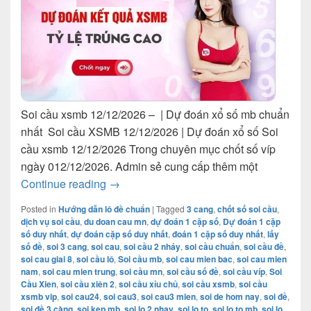
Soi cầu xsmb 12/12/2026 – | Dự đoán xổ số mb chuẩn
nhất Soi cầu XSMB 12/12/2026 | Dự đoán xổ số Soi
cầu xsmb 12/12/2026 Trong chuyên mục chốt số víp
ngày 012/12/2026. Admin sẻ cung cấp thêm một
Soi cầu xsmb 12/12/2026 – | Dự đoán xổ
Continue reading
→
Posted in
Hướng dẫn lô đề chuẩn
|
Tagged
3 cang
,
chốt số soi cầu
,
dịch vụ soi cầu
,
du doan cau mn
,
dự đoán 1 cặp số
,
Dự đoán 1 cặp
số duy nhất
,
dự đoán cặp số duy nhất
,
đoán 1 cặp số duy nhất
,
lấy
số đề
,
soi 3 cang
,
soi cau
,
soi cầu 2 nháy
,
soi cầu chuẩn
,
soi cầu đề
,
soi cau giai 8
,
soi cầu lô
,
Soi cầu mb
,
soi cau mien bac
,
soi cau mien
nam
,
soi cau mien trung
,
soi cầu mn
,
soi cầu số đề
,
soi cầu víp
,
Soi
Cầu Xien
,
soi cầu xiên 2
,
soi cầu xỉu chủ
,
soi cầu xsmb
,
soi cầu
xsmb vip
,
soi cau24
,
soi cau3
,
soi cau3 mien
,
soi de hom nay
,
soi đề
,
soi đề 3 càng
,
soi kep mb
,
soi lo 2 nhay
,
soi lo to
,
soi lo to mb
,
soi lo