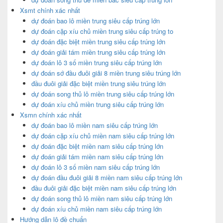
Xsmt chính xác nhất
dự đoán bao lô miền trung siêu cấp trúng lớn
dự đoán cặp xíu chủ miền trung siêu cấp trúng to
dự đoán đặc biệt miền trung siêu cấp trúng lớn
dự đoán giải tám miền trung siêu cấp trúng lớn
dự đoán lô 3 số miền trung siêu cấp trúng lớn
dự đoán sớ đầu đuôi giải 8 miền trung siêu trúng lớn
đầu đuôi giải đặc biệt miền trung siêu trúng lớn
dự đoán song thủ lô miền trung siêu cấp trúng lớn
dự đoán xíu chủ miền trung siêu cấp trúng lớn
Xsmn chính xác nhất
dự đoán bao lô miền nam siêu cấp trúng lớn
dự đoán cặp xíu chủ miền nam siêu cấp trúng lớn
dự đoán đặc biệt miền nam siêu cấp trúng lớn
dự đoán giải tám miền nam siêu cấp trúng lớn
dự đoán lô 3 số miền nam siêu cấp trúng lớn
dự đoán đầu đuôi giải 8 miền nam siêu cấp trúng lớn
đầu đuôi giải đặc biệt miền nam siêu cấp trúng lớn
dự đoán song thủ lô miền nam siêu cấp trúng lớn
dự đoán xíu chủ miền nam siêu cấp trúng lớn
Hướng dẫn lô đề chuẩn