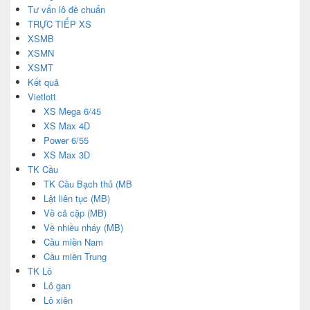
Tư vấn lô đề chuẩn
TRỰC TIẾP XS
XSMB
XSMN
XSMT
Kết quả
Vietlott
XS Mega 6/45
XS Max 4D
Power 6/55
XS Max 3D
TK Cầu
TK Cầu Bạch thủ (MB
Lật liên tục (MB)
Về cả cặp (MB)
Về nhiều nháy (MB)
Cầu miền Nam
Cầu miền Trung
TK Lô
Lô gan
Lô xiên