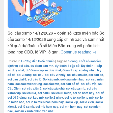
Soi cầu xsmb 14/12/2026 – đoán số kqxs miền bắc Soi
cầu xsmb 14/12/2026 cung cấp chính xác và sớm nhất
kết quả dự đoán xổ số Miền Bắc cùng với phân tích
Soi cầu xs
tổng hợp GĐB, lô VIP, lô gan,
Continue reading
→
Posted in
Hướng dẫn lô đề chuẩn
|
Tagged
3 cang
,
chốt số soi cầu
,
dịch vụ soi cầu
,
du doan cau mn
,
dự đoán 1 cặp số
,
Dự đoán 1 cặp
số duy nhất
,
dự đoán cặp số duy nhất
,
đoán 1 cặp số duy nhất
,
lấy
số đề
,
soi 3 cang
,
soi cau
,
soi cầu 2 nháy
,
soi cầu chuẩn
,
soi cầu đề
,
soi cau giai 8
,
soi cầu lô
,
Soi cầu mb
,
soi cau mien bac
,
soi cau mien
nam
,
soi cau mien trung
,
soi cầu mn
,
soi cầu số đề
,
soi cầu víp
,
Soi
Cầu Xien
,
soi cầu xiên 2
,
soi cầu xỉu chủ
,
soi cầu xsmb
,
soi cầu
xsmb vip
,
soi cau24
,
soi cau3
,
soi cau3 mien
,
soi de hom nay
,
soi đề
,
soi đề 3 càng
,
soi kep mb
,
soi lo 2 nhay
,
soi lo to
,
soi lo to mb
,
soi lo
to mien bac
,
soi lo to mien bac hom nay
,
soi lo vip
,
soi lô xiên
,
soi lo
xien 2
,
soi lô xsmb
,
soi mb hom nay
,
soi mn hom nay
,
soi so mien
bac
,
soicau xsmb chinh xac nhat