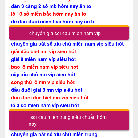
dàn 3 càng 2 số mb hôm nay ăn to
lô 10 số miền bắc hôm nay ăn to
đề đầu đuôi miền bắc hôm nay ăn to
chuyên gia soi cầu miền nam víp
chuyên gia bắt số xỉu chủ miền nam víp siêu hót
giải đặc biệt mn víp siêu hót
giải 8 miền nam víp siêu hót
bao lô miền nam víp siêu hót
cặp xỉu chủ mn víp siêu hót
song thủ lô mn víp siêu hót
đầu đuôi giải 8 mn víp siêu hót
đầu đuôi đặc biệt mn víp siêu hót
lô 3 số miền nam víp siêu hót
soi cầu miền trung siêu chuẩn hôm
nay
chuyên gia bắt số xỉu chủ miền trung