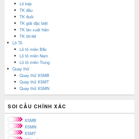
Lô kép
TK đầu
TK đuôi
TK giải đặc biệt
TK lần xuất hiện
TK 00-99
Lô Tô
Lô tô miền Bắc
Lô tô miền Nam
Lô tô miền Trung
Quay thử
Quay thử XSMB
Quay thử XSMT
Quay thử XSMN
SOI CẦU CHÍNH XÁC
XSMB
XSMN
XSMT