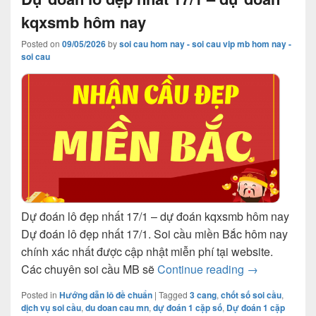
kqxsmb hôm nay
Posted on
09/05/2026
by
soi cau hom nay - soi cau vip mb hom nay -
soi cau
Dự đoán lô đẹp nhất 17/1 – dự đoán kqxsmb hôm nay
Dự đoán lô đẹp nhất 17/1. Soi cầu miền Bắc hôm nay
chính xác nhất được cập nhật miễn phí tại website.
Dự đoán lô đ
Các chuyên soi cầu MB sẽ
Continue reading
→
Posted in
Hướng dẫn lô đề chuẩn
|
Tagged
3 cang
,
chốt số soi cầu
,
dịch vụ soi cầu
,
du doan cau mn
,
dự đoán 1 cặp số
,
Dự đoán 1 cặp