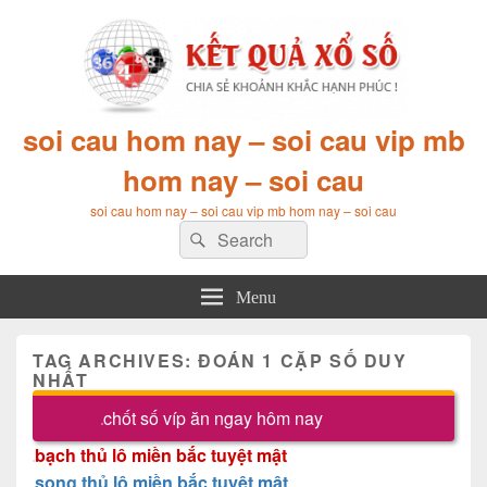
soi cau hom nay – soi cau vip mb
hom nay – soi cau
soi cau hom nay – soi cau vip mb hom nay – soi cau
Search
Search
for:
Menu
TAG ARCHIVES:
ĐOÁN 1 CẶP SỐ DUY
NHẤT
chốt số víp ăn ngay hôm nay
bạch thủ lô miền bắc tuyệt mật
song thủ lô miền bắc tuyệt mật