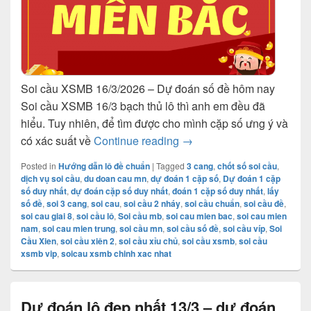
Soi cầu XSMB 16/3/2026 – Dự đoán số đề hôm nay
Soi cầu XSMB 16/3 bạch thủ lô thì anh em đều đã
hiểu. Tuy nhiên, để tìm được cho mình cặp số ưng ý và
Soi cầu XSMB 16/3/2026 
có xác suất về
Continue reading
→
Posted in
Hướng dẫn lô đề chuẩn
|
Tagged
3 cang
,
chốt số soi cầu
,
dịch vụ soi cầu
,
du doan cau mn
,
dự đoán 1 cặp số
,
Dự đoán 1 cặp
số duy nhất
,
dự đoán cặp số duy nhất
,
đoán 1 cặp số duy nhất
,
lấy
số đề
,
soi 3 cang
,
soi cau
,
soi cầu 2 nháy
,
soi cầu chuẩn
,
soi cầu đề
,
soi cau giai 8
,
soi cầu lô
,
Soi cầu mb
,
soi cau mien bac
,
soi cau mien
nam
,
soi cau mien trung
,
soi cầu mn
,
soi cầu số đề
,
soi cầu víp
,
Soi
Cầu Xien
,
soi cầu xiên 2
,
soi cầu xỉu chủ
,
soi cầu xsmb
,
soi cầu
xsmb vip
,
soicau xsmb chinh xac nhat
Dự đoán lô đẹp nhất 13/3 – dự đoán