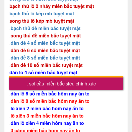
bạch thủ lô 2 nháy miền bắc tuyệt mật
bạch thủ lô kép mb tuyệt mật
song thủ lô kép mb tuyệt mật
bạch thủ đề miền bắc tuyệt mật
song thủ đề miền bắc tuyệt mật
dàn đề 4 số miền bắc tuyệt mật
dàn đề 6 số miền bắc tuyệt mật
dàn đề 8 số miền bắc tuyệt mật
dàn đề 10 số miền bắc tuyệt mật
dàn lô 4 số miền bắc tuyệt mật
soi cầu miền bắc siêu chính xác
dàn lô 6 số miền bắc hôm nay ăn to
dàn lô 8 số miền bắc hôm nay ăn to
lô xiên 2 miền bắc hôm nay ăn to
lô xiên 3 miền bắc hôm nay ăn to
dàn lô xiên 4 miền hôm nay ăn to
3 càng miền bắc hôm nay ăn to