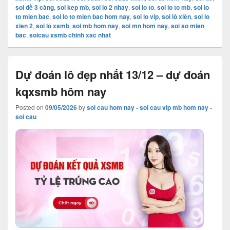
soi đề 3 càng
,
soi kep mb
,
soi lo 2 nhay
,
soi lo to
,
soi lo to mb
,
soi lo
to mien bac
,
soi lo to mien bac hom nay
,
soi lo vip
,
soi lô xiên
,
soi lo
xien 2
,
soi lô xsmb
,
soi mb hom nay
,
soi mn hom nay
,
soi so mien
bac
,
soicau xsmb chinh xac nhat
Dự đoán lô đẹp nhất 13/12 – dự đoán
kqxsmb hôm nay
Posted on
09/05/2026
by
soi cau hom nay - soi cau vip mb hom nay -
soi cau