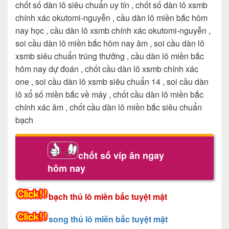
chốt số dàn lô siêu chuẩn uy tín , chốt số dàn lô xsmb
chính xác okutomi-nguyễn , cầu dàn lô miền bắc hôm
nay học , cầu dàn lô xsmb chính xác okutomi-nguyễn ,
soi cầu dàn lô miền bắc hôm nay âm , soi cầu dàn lô
xsmb siêu chuẩn trúng thưởng , cầu dàn lô miền bắc
hôm nay dự đoán , chốt cầu dàn lô xsmb chính xác
one , soi cầu dàn lô xsmb siêu chuẩn 14 , soi cầu dàn
lô xổ số miền bắc về máy , chốt cầu dàn lô miền bắc
chính xác âm , chốt cầu dàn lô miền bắc siêu chuẩn
bạch
chốt số víp ăn ngay
hôm nay
bạch thủ lô miền bắc tuyệt mật
song thủ lô miền bắc tuyệt mật