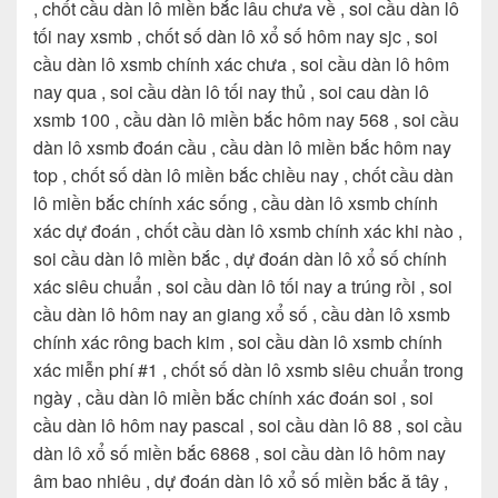
, chốt cầu dàn lô miền bắc lâu chưa về , soi cầu dàn lô
tối nay xsmb , chốt số dàn lô xổ số hôm nay sjc , soi
cầu dàn lô xsmb chính xác chưa , soi cầu dàn lô hôm
nay qua , soi cầu dàn lô tối nay thủ , soi cau dàn lô
xsmb 100 , cầu dàn lô miền bắc hôm nay 568 , soi cầu
dàn lô xsmb đoán cầu , cầu dàn lô miền bắc hôm nay
top , chốt số dàn lô miền bắc chiều nay , chốt cầu dàn
lô miền bắc chính xác sống , cầu dàn lô xsmb chính
xác dự đoán , chốt cầu dàn lô xsmb chính xác khi nào ,
soi cầu dàn lô miền bắc , dự đoán dàn lô xổ số chính
xác siêu chuẩn , soi cầu dàn lô tối nay a trúng rồi , soi
cầu dàn lô hôm nay an giang xổ số , cầu dàn lô xsmb
chính xác rông bach kim , soi cầu dàn lô xsmb chính
xác miễn phí #1 , chốt số dàn lô xsmb siêu chuẩn trong
ngày , cầu dàn lô miền bắc chính xác đoán soi , soi
cầu dàn lô hôm nay pascal , soi cầu dàn lô 88 , soi cầu
dàn lô xổ số miền bắc 6868 , soi cầu dàn lô hôm nay
âm bao nhiêu , dự đoán dàn lô xổ số miền bắc ă tây ,