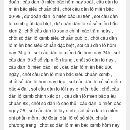
đoán , cầu dàn lô miền bắc hôm nay xoài , cầu dàn lô
miền bắc siêu chuẩn phí , chốt cầu dàn lô miền bắc
00-99 , dự đoán dàn lô miền bắc ưu tiên , soi cầu dàn
lô xsmb giải đặc biệt , dự đoán dàn lô xổ số miền bắc
xiên 2 , chốt cầu dàn lô xsmb chính xác trăm ngày ,
chốt số dàn lô xsmb siêu chuẩn public , chốt cầu dàn
lô miền bắc siêu chuẩn đặc biệt , soi cầu dàn lô hôm
nay 24 giờ , soi cầu dàn lô miền bắc hôm nay 24h , soi
cầu dàn lô xổ số vip miền trung , chốt số dàn lô nay ,
cầu dàn lô miền bắc l số , cầu dàn lô miền bắc 200
ngày , chốt cầu dàn lô miền bắc siêu chuẩn xsmb ,
chốt số dàn lô hôm nay đẹp , soi cầu dàn lô xổ số miền
bắc 4 đài , soi cầu dàn lô tối nay e miền bắc , chốt cầu
dàn lô xsmb chính xác p1 , cầu dàn lô miền bắc siêu
chuẩn 88 , chốt số dàn lô cao thủ , cầu dàn lô miền bắc
ngày 25 , soi cầu dàn lô tây ninh , soi cầu dàn lô miễn
phí phần mềm , dự đoán dàn lô xổ số siêu chuẩn
phương trang , chốt số dàn lô miền bắc xsmb hôm nay