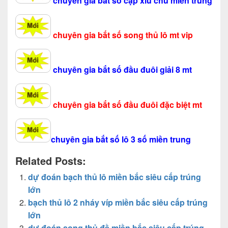
chuyên gia bắt số cặp xỉu chủ miền trung
chuyên gia bắt số song thủ lô mt vip
chuyên gia bắt số đầu đuôi giải 8 mt
chuyên gia bắt số đầu đuôi đặc biệt mt
chuyên gia bắt số lô 3 số miền trung
Related Posts:
dự đoán bạch thủ lô miền bắc siêu cấp trúng
lớn
bạch thủ lô 2 nháy víp miền bắc siêu cấp trúng
lớn
dự đoán song thủ đề miền bắc siêu cấp trúng