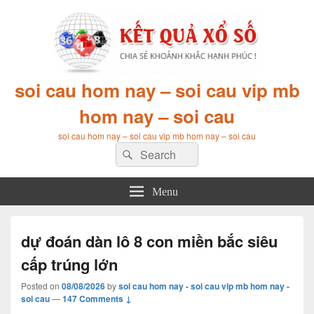
soi cau hom nay – soi cau vip mb
hom nay – soi cau
soi cau hom nay – soi cau vip mb hom nay – soi cau
Search
Search
for:
Menu
dự đoán dàn lô 8 con miền bắc siêu
cấp trúng lớn
Posted on
08/08/2026
by
soi cau hom nay - soi cau vip mb hom nay -
soi cau
—
147 Comments ↓