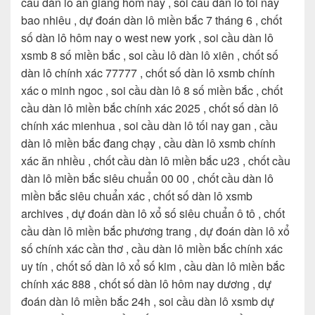
cầu dàn lô an giang hôm nay , soi cầu dàn lô tối nay
bao nhiêu , dự đoán dàn lô miền bắc 7 tháng 6 , chốt
số dàn lô hôm nay o west new york , soi cầu dàn lô
xsmb 8 số miền bắc , soi cầu lô dàn lô xiên , chốt số
dàn lô chính xác 77777 , chốt số dàn lô xsmb chính
xác o minh ngoc , soi cầu dàn lô 8 số miền bắc , chốt
cầu dàn lô miền bắc chính xác 2025 , chốt số dàn lô
chính xác mienhua , soi cầu dàn lô tối nay gan , cầu
dàn lô miền bắc đang chạy , cầu dàn lô xsmb chính
xác ăn nhiều , chốt cầu dàn lô miền bắc u23 , chốt cầu
dàn lô miền bắc siêu chuẩn 00 00 , chốt cầu dàn lô
miền bắc siêu chuẩn xác , chốt số dàn lô xsmb
archives , dự đoán dàn lô xổ số siêu chuẩn ô tô , chốt
cầu dàn lô miền bắc phương trang , dự đoán dàn lô xổ
số chính xác cần thơ , cầu dàn lô miền bắc chính xác
uy tín , chốt số dàn lô xổ số kim , cầu dàn lô miền bắc
chính xác 888 , chốt số dàn lô hôm nay dương , dự
đoán dàn lô miền bắc 24h , soi cầu dàn lô xsmb dự