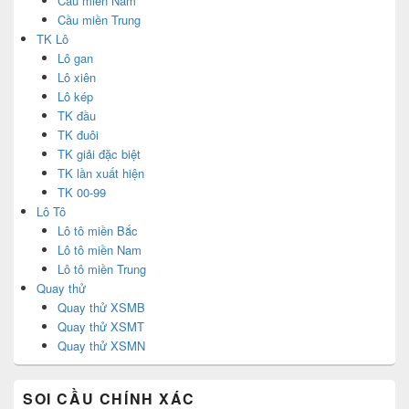
Cầu miền Nam
Cầu miền Trung
TK Lô
Lô gan
Lô xiên
Lô kép
TK đầu
TK đuôi
TK giải đặc biệt
TK lần xuất hiện
TK 00-99
Lô Tô
Lô tô miền Bắc
Lô tô miền Nam
Lô tô miền Trung
Quay thử
Quay thử XSMB
Quay thử XSMT
Quay thử XSMN
SOI CẦU CHÍNH XÁC