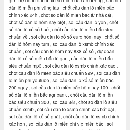
giờ , dự đoán dàn lô xổ số miền bắc an dương , soi cầu
dàn lô miễn phí vũng tàu , chốt cầu dàn lô miền bắc
chính xác 24h , chốt số dàn lô miền bắc từ nhà cái ,
chốt số dàn lô hôm nay biệt , soi cầu dàn lô yên , chốt
số dàn lô xổ số huế , chốt cầu dàn lô miền bắc siêu
chuẩn về , soi cầu dàn lô xổ số euro hôm nay , chốt số
dàn lô hôm nay tum , soi cầu dàn lô xsmb chính xác
chuẩn , soi cầu dàn lô hôm nay 888 xổ số , dự đoán
dàn lô xổ số miền bắc lô gan , cầu dàn lô miền bắc
siêu chuẩn mp3 , soi cầu dàn lô xsmb chính xác cao ,
chốt cầu dàn lô miền bắc siêu chuẩn 999 , soi cầu dàn
lô miễn phí youtube , soi cầu dàn lô xổ số miền bắc
200 ngày , soi cầu dàn lô miền bắc hôm nay 100 , chốt
số dàn lô miền bắc agribank , chốt cầu dàn lô miền
bắc siêu chuẩn 300 , soi cầu 8/8 , chốt số dàn lô siêu
chuẩn xsmb , soi cầu dàn lô xsmb chính xác bất bại ,
soi cầu dàn lô xổ số phát , chốt cầu dàn lô xsmb chính
xác hơn , soi cầu dàn lô miễn phí vip miền bắc , soi