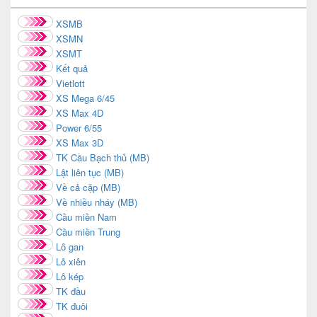
XSMB
XSMN
XSMT
Kết quả
Vietlott
XS Mega 6/45
XS Max 4D
Power 6/55
XS Max 3D
TK Cầu Bạch thủ (MB)
Lật liên tục (MB)
Về cả cặp (MB)
Về nhiều nháy (MB)
Cầu miền Nam
Cầu miền Trung
Lô gan
Lô xiên
Lô kép
TK đầu
TK đuôi