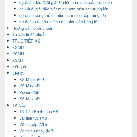
dự đoán đầu đuôi giải 8 miền nam siêu cấp trúng lớn
đầu đuôi giải đặc biệt miền nam siêu cấp trúng lớn
dự đoán song thủ lô miền nam siêu cấp trúng lớn
dự đoán xíu chủ miền nam siêu cấp trúng lớn
Hướng dẫn lô đề chuẩn
Tư vấn lô đề chuẩn
TRỰC TIẾP XS
XSMB
XSMN
XSMT
Kết quả
Vietlott
XS Mega 6/45
XS Max 4D
Power 6/55
XS Max 3D
TK Cầu
TK Cầu Bạch thủ (MB
Lật liên tục (MB)
Về cả cặp (MB)
Về nhiều nháy (MB)