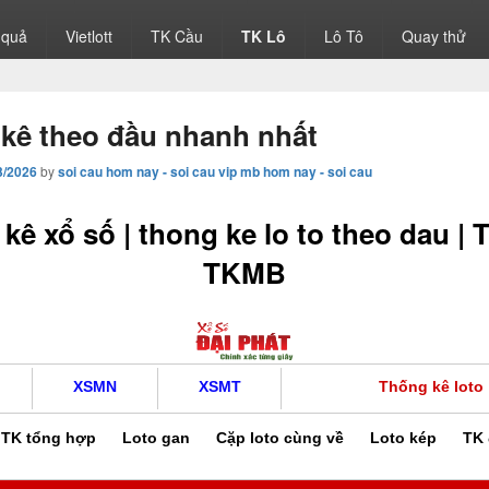
 quả
Vietlott
TK Cầu
TK Lô
Lô Tô
Quay thử
kê theo đầu nhanh nhất
3/2026
by
soi cau hom nay - soi cau vip mb hom nay - soi cau
kê xổ số | thong ke lo to theo dau | 
TKMB