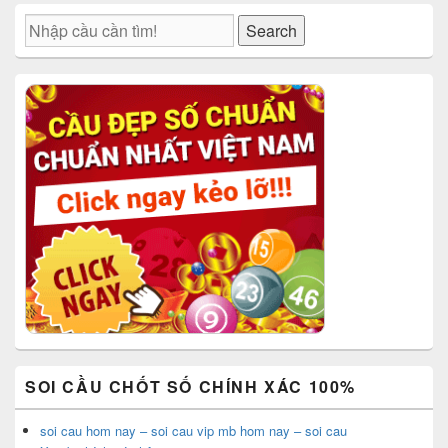
Search
SOI CẦU CHỐT SỐ CHÍNH XÁC 100%
soi cau hom nay – soi cau vip mb hom nay – soi cau