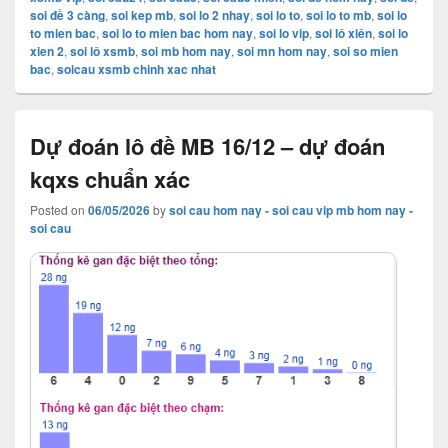
soi đề 3 càng
,
soi kep mb
,
soi lo 2 nhay
,
soi lo to
,
soi lo to mb
,
soi lo
to mien bac
,
soi lo to mien bac hom nay
,
soi lo vip
,
soi lô xiên
,
soi lo
xien 2
,
soi lô xsmb
,
soi mb hom nay
,
soi mn hom nay
,
soi so mien
bac
,
soicau xsmb chinh xac nhat
Dự đoán lô đề MB 16/12 – dự đoán
kqxs chuẩn xác
Posted on
06/05/2026
by
soi cau hom nay - soi cau vip mb hom nay -
soi cau