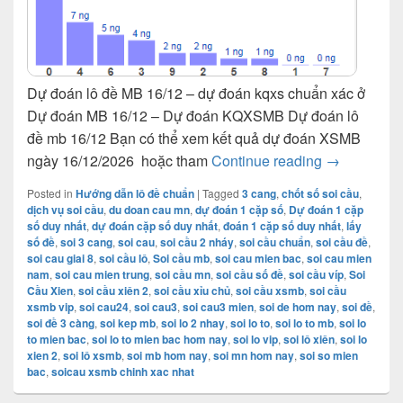
Dự đoán lô đề MB 16/12 – dự đoán kqxs chuẩn xác ở
Dự đoán MB 16/12 – Dự đoán KQXSMB Dự đoán lô
đề mb 16/12 Bạn có thể xem kết quả dự đoán XSMB
Dự đoán lô 
ngày 16/12/2026 hoặc tham
Continue reading
→
Posted in
Hướng dẫn lô đề chuẩn
|
Tagged
3 cang
,
chốt số soi cầu
,
dịch vụ soi cầu
,
du doan cau mn
,
dự đoán 1 cặp số
,
Dự đoán 1 cặp
số duy nhất
,
dự đoán cặp số duy nhất
,
đoán 1 cặp số duy nhất
,
lấy
số đề
,
soi 3 cang
,
soi cau
,
soi cầu 2 nháy
,
soi cầu chuẩn
,
soi cầu đề
,
soi cau giai 8
,
soi cầu lô
,
Soi cầu mb
,
soi cau mien bac
,
soi cau mien
nam
,
soi cau mien trung
,
soi cầu mn
,
soi cầu số đề
,
soi cầu víp
,
Soi
Cầu Xien
,
soi cầu xiên 2
,
soi cầu xỉu chủ
,
soi cầu xsmb
,
soi cầu
xsmb vip
,
soi cau24
,
soi cau3
,
soi cau3 mien
,
soi de hom nay
,
soi đề
,
soi đề 3 càng
,
soi kep mb
,
soi lo 2 nhay
,
soi lo to
,
soi lo to mb
,
soi lo
to mien bac
,
soi lo to mien bac hom nay
,
soi lo vip
,
soi lô xiên
,
soi lo
xien 2
,
soi lô xsmb
,
soi mb hom nay
,
soi mn hom nay
,
soi so mien
bac
,
soicau xsmb chinh xac nhat