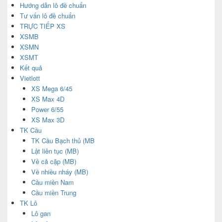
Hướng dẫn lô đề chuẩn
Tư vấn lô đề chuẩn
TRỰC TIẾP XS
XSMB
XSMN
XSMT
Kết quả
Vietlott
XS Mega 6/45
XS Max 4D
Power 6/55
XS Max 3D
TK Cầu
TK Cầu Bạch thủ (MB
Lật liên tục (MB)
Về cả cặp (MB)
Về nhiều nháy (MB)
Cầu miền Nam
Cầu miền Trung
TK Lô
Lô gan