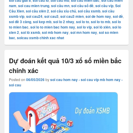
soi cau giai 8
,
soi cầu lô
,
Soi cầu mb
,
soi cau mien bac
,
soi cau mien
nam
,
soi cau mien trung
,
soi cầu mn
,
soi cầu số đề
,
soi cầu víp
,
Soi
Cầu Xien
,
soi cầu xiên 2
,
soi cầu xỉu chủ
,
soi cầu xsmb
,
soi cầu
xsmb vip
,
soi cau24
,
soi cau3
,
soi cau3 mien
,
soi de hom nay
,
soi đề
,
soi đề 3 càng
,
soi kep mb
,
soi lo 2 nhay
,
soi lo to
,
soi lo to mb
,
soi lo
to mien bac
,
soi lo to mien bac hom nay
,
soi lo vip
,
soi lô xiên
,
soi lo
xien 2
,
soi lô xsmb
,
soi mb hom nay
,
soi mn hom nay
,
soi so mien
bac
,
soicau xsmb chinh xac nhat
Dự đoán kết quả 10/3 xổ số miền bắc
chính xác
Posted on
06/05/2026
by
soi cau hom nay - soi cau vip mb hom nay -
soi cau