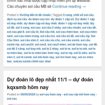
chính xác nhất được cập nhật miễn phí tại website.
Dự đoán lô đ
Các chuyên soi cầu MB sẽ
Continue reading
→
Posted in
Hướng dẫn lô đề chuẩn
|
Tagged
3 cang
,
chốt số soi cầu
,
dịch vụ soi cầu
,
du doan cau mn
,
dự đoán 1 cặp số
,
Dự đoán 1 cặp
số duy nhất
,
dự đoán cặp số duy nhất
,
đoán 1 cặp số duy nhất
,
lấy
số đề
,
soi 3 cang
,
soi cau
,
soi cầu 2 nháy
,
soi cầu chuẩn
,
soi cầu đề
,
soi cau giai 8
,
soi cầu lô
,
Soi cầu mb
,
soi cau mien bac
,
soi cau mien
nam
,
soi cau mien trung
,
soi cầu mn
,
soi cầu số đề
,
soi cầu víp
,
Soi
Cầu Xien
,
soi cầu xiên 2
,
soi cầu xỉu chủ
,
soi cầu xsmb
,
soi cầu
xsmb vip
,
soi cau24
,
soi cau3
,
soi cau3 mien
,
soi de hom nay
,
soi đề
,
soi đề 3 càng
,
soi kep mb
,
soi lo 2 nhay
,
soi lo to
,
soi lo to mb
,
soi lo
to mien bac
,
soi lo to mien bac hom nay
,
soi lo vip
,
soi lô xiên
,
soi lo
xien 2
,
soi lô xsmb
,
soi mb hom nay
,
soi mn hom nay
,
soi so mien
bac
,
soicau xsmb chinh xac nhat
Dự đoán lô đẹp nhất 11/1 – dự đoán
kqxsmb hôm nay
Posted on
06/05/2026
by
soi cau hom nay - soi cau vip mb hom nay -
soi cau