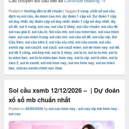
Dự đoán lô đ
Các chuyên soi cầu MB sẽ
Continue reading
→
Posted in
Hướng dẫn lô đề chuẩn
|
Tagged
3 cang
,
chốt số soi cầu
,
dịch vụ soi cầu
,
du doan cau mn
,
dự đoán 1 cặp số
,
Dự đoán 1 cặp
số duy nhất
,
dự đoán cặp số duy nhất
,
đoán 1 cặp số duy nhất
,
lấy
số đề
,
soi 3 cang
,
soi cau
,
soi cầu 2 nháy
,
soi cầu chuẩn
,
soi cầu đề
,
soi cau giai 8
,
soi cầu lô
,
Soi cầu mb
,
soi cau mien bac
,
soi cau mien
nam
,
soi cau mien trung
,
soi cầu mn
,
soi cầu số đề
,
soi cầu víp
,
Soi
Cầu Xien
,
soi cầu xiên 2
,
soi cầu xỉu chủ
,
soi cầu xsmb
,
soi cầu
xsmb vip
,
soi cau24
,
soi cau3
,
soi cau3 mien
,
soi de hom nay
,
soi đề
,
soi đề 3 càng
,
soi kep mb
,
soi lo 2 nhay
,
soi lo to
,
soi lo to mb
,
soi lo
to mien bac
,
soi lo to mien bac hom nay
,
soi lo vip
,
soi lô xiên
,
soi lo
xien 2
,
soi lô xsmb
,
soi mb hom nay
,
soi mn hom nay
,
soi so mien
bac
,
soicau xsmb chinh xac nhat
Soi cầu xsmb 12/12/2026 – | Dự đoán
xổ số mb chuẩn nhất
Posted on
06/05/2026
by
soi cau hom nay - soi cau vip mb hom nay -
soi cau