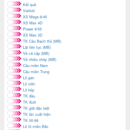
Kết quả
Vietlott
XS Mega 6/45
XS Max 4D
Power 6/55
XS Max 3D
TK Cầu Bạch thủ (MB)
Lật liên tục (MB)
Về cả cặp (MB)
Về nhiều nháy (MB)
Cầu miền Nam
Cầu miền Trung
Lô gan
Lô xiên
Lô kép
TK đầu
TK đuôi
TK giải đặc biệt
TK lần xuất hiện
TK 00-99
Lô tô miền Bắc