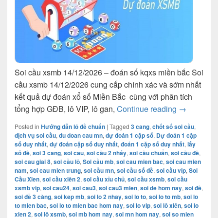
Soi cầu xsmb 14/12/2026 – đoán số kqxs miền bắc Soi
cầu xsmb 14/12/2026 cung cấp chính xác và sớm nhất
kết quả dự đoán xổ số Miền Bắc cùng với phân tích
Soi cầu xs
tổng hợp GĐB, lô VIP, lô gan,
Continue reading
→
Posted in
Hướng dẫn lô đề chuẩn
|
Tagged
3 cang
,
chốt số soi cầu
,
dịch vụ soi cầu
,
du doan cau mn
,
dự đoán 1 cặp số
,
Dự đoán 1 cặp
số duy nhất
,
dự đoán cặp số duy nhất
,
đoán 1 cặp số duy nhất
,
lấy
số đề
,
soi 3 cang
,
soi cau
,
soi cầu 2 nháy
,
soi cầu chuẩn
,
soi cầu đề
,
soi cau giai 8
,
soi cầu lô
,
Soi cầu mb
,
soi cau mien bac
,
soi cau mien
nam
,
soi cau mien trung
,
soi cầu mn
,
soi cầu số đề
,
soi cầu víp
,
Soi
Cầu Xien
,
soi cầu xiên 2
,
soi cầu xỉu chủ
,
soi cầu xsmb
,
soi cầu
xsmb vip
,
soi cau24
,
soi cau3
,
soi cau3 mien
,
soi de hom nay
,
soi đề
,
soi đề 3 càng
,
soi kep mb
,
soi lo 2 nhay
,
soi lo to
,
soi lo to mb
,
soi lo
to mien bac
,
soi lo to mien bac hom nay
,
soi lo vip
,
soi lô xiên
,
soi lo
xien 2
,
soi lô xsmb
,
soi mb hom nay
,
soi mn hom nay
,
soi so mien