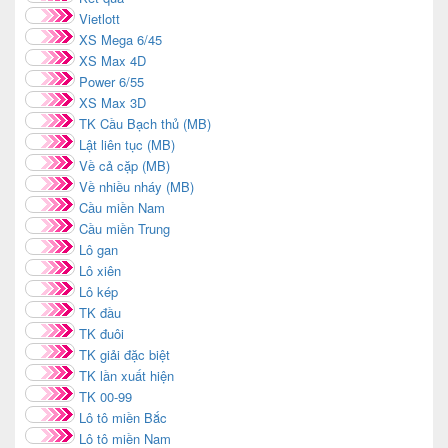
Vietlott
XS Mega 6/45
XS Max 4D
Power 6/55
XS Max 3D
TK Cầu Bạch thủ (MB)
Lật liên tục (MB)
Về cả cặp (MB)
Về nhiều nháy (MB)
Cầu miền Nam
Cầu miền Trung
Lô gan
Lô xiên
Lô kép
TK đầu
TK đuôi
TK giải đặc biệt
TK lần xuất hiện
TK 00-99
Lô tô miền Bắc
Lô tô miền Nam