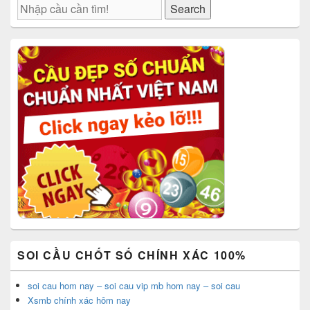
Search
SOI CẦU CHỐT SỐ CHÍNH XÁC 100%
soi cau hom nay – soi cau vip mb hom nay – soi cau
Xsmb chính xác hôm nay