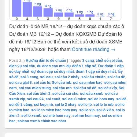
Dự đoán lô đề MB 16/12 – dự đoán kqxs chuẩn xác ở
Dự đoán MB 16/12 – Dự đoán KQXSMB Dự đoán lô
đề mb 16/12 Bạn có thể xem kết quả dự đoán XSMB
Dự đoán lô 
ngày 16/12/2026 hoặc tham
Continue reading
→
Posted in
Hướng dẫn lô đề chuẩn
|
Tagged
3 cang
,
chốt số soi cầu
,
dịch vụ soi cầu
,
du doan cau mn
,
dự đoán 1 cặp số
,
Dự đoán 1 cặp
số duy nhất
,
dự đoán cặp số duy nhất
,
đoán 1 cặp số duy nhất
,
lấy
số đề
,
soi 3 cang
,
soi cau
,
soi cầu 2 nháy
,
soi cầu chuẩn
,
soi cầu đề
,
soi cau giai 8
,
soi cầu lô
,
Soi cầu mb
,
soi cau mien bac
,
soi cau mien
nam
,
soi cau mien trung
,
soi cầu mn
,
soi cầu số đề
,
soi cầu víp
,
Soi
Cầu Xien
,
soi cầu xiên 2
,
soi cầu xỉu chủ
,
soi cầu xsmb
,
soi cầu
xsmb vip
,
soi cau24
,
soi cau3
,
soi cau3 mien
,
soi de hom nay
,
soi đề
,
soi đề 3 càng
,
soi kep mb
,
soi lo 2 nhay
,
soi lo to
,
soi lo to mb
,
soi lo
to mien bac
,
soi lo to mien bac hom nay
,
soi lo vip
,
soi lô xiên
,
soi lo
xien 2
,
soi lô xsmb
,
soi mb hom nay
,
soi mn hom nay
,
soi so mien
bac
,
soicau xsmb chinh xac nhat