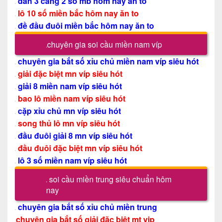
dàn 3 càng 2 số mb hôm nay ăn to
lô 10 số miền bắc hôm nay ăn to
đề đầu đuôi miền bắc hôm nay ăn to
chuyên gia soi cầu miền nam víp
chuyên gia bắt số xỉu chủ miền nam víp siêu hót
giải đặc biệt mn víp siêu hót
giải 8 miền nam víp siêu hót
bao lô miền nam víp siêu hót
cặp xỉu chủ mn víp siêu hót
song thủ lô mn víp siêu hót
đầu đuôi giải 8 mn víp siêu hót
đầu đuôi đặc biệt mn víp siêu hót
lô 3 số miền nam víp siêu hót
soi cầu miền trung siêu chuẩn hôm
nay
chuyên gia bắt số xỉu chủ miền trung
chuyên gia bắt số giải đặc biệt mt vip