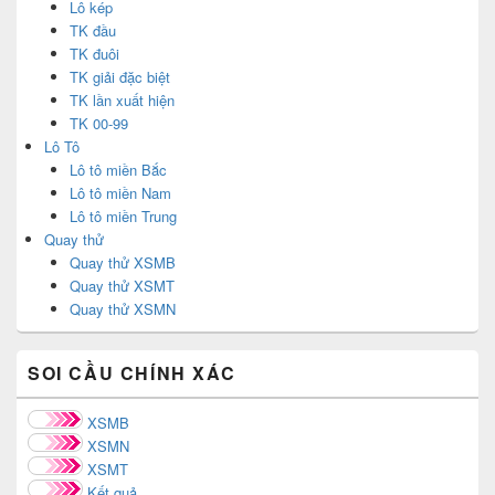
Lô kép
TK đầu
TK đuôi
TK giải đặc biệt
TK lần xuất hiện
TK 00-99
Lô Tô
Lô tô miền Bắc
Lô tô miền Nam
Lô tô miền Trung
Quay thử
Quay thử XSMB
Quay thử XSMT
Quay thử XSMN
SOI CẦU CHÍNH XÁC
XSMB
XSMN
XSMT
Kết quả