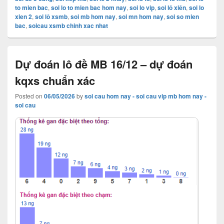
to mien bac
,
soi lo to mien bac hom nay
,
soi lo vip
,
soi lô xiên
,
soi lo
xien 2
,
soi lô xsmb
,
soi mb hom nay
,
soi mn hom nay
,
soi so mien
bac
,
soicau xsmb chinh xac nhat
Dự đoán lô đề MB 16/12 – dự đoán
kqxs chuẩn xác
Posted on
06/05/2026
by
soi cau hom nay - soi cau vip mb hom nay -
soi cau