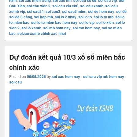
nam
,
soi cau mien trung
,
soi cầu mn
,
soi cầu số đề
,
soi cầu víp
,
Soi
Cầu Xien
,
soi cầu xiên 2
,
soi cầu xỉu chủ
,
soi cầu xsmb
,
soi cầu
xsmb vip
,
soi cau24
,
soi cau3
,
soi cau3 mien
,
soi de hom nay
,
soi đề
,
soi đề 3 càng
,
soi kep mb
,
soi lo 2 nhay
,
soi lo to
,
soi lo to mb
,
soi lo
to mien bac
,
soi lo to mien bac hom nay
,
soi lo vip
,
soi lô xiên
,
soi lo
xien 2
,
soi lô xsmb
,
soi mb hom nay
,
soi mn hom nay
,
soi so mien
bac
,
soicau xsmb chinh xac nhat
Dự đoán kết quả 10/3 xổ số miền bắc
chính xác
Posted on
06/05/2026
by
soi cau hom nay - soi cau vip mb hom nay -
soi cau