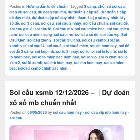
Posted in
Hướng dẫn lô đề chuẩn
|
Tagged
3 cang
,
chốt số soi cầu
,
dịch vụ soi cầu
,
du doan cau mn
,
dự đoán 1 cặp số
,
Dự đoán 1 cặp
số duy nhất
,
dự đoán cặp số duy nhất
,
đoán 1 cặp số duy nhất
,
lấy
số đề
,
soi 3 cang
,
soi cau
,
soi cầu 2 nháy
,
soi cầu chuẩn
,
soi cầu đề
,
soi cau giai 8
,
soi cầu lô
,
Soi cầu mb
,
soi cau mien bac
,
soi cau mien
nam
,
soi cau mien trung
,
soi cầu mn
,
soi cầu số đề
,
soi cầu víp
,
Soi
Cầu Xien
,
soi cầu xiên 2
,
soi cầu xỉu chủ
,
soi cầu xsmb
,
soi cầu
xsmb vip
,
soi cau24
,
soi cau3
,
soi cau3 mien
,
soi de hom nay
,
soi đề
,
soi đề 3 càng
,
soi kep mb
,
soi lo 2 nhay
,
soi lo to
,
soi lo to mb
,
soi lo
to mien bac
,
soi lo to mien bac hom nay
,
soi lo vip
,
soi lô xiên
,
soi lo
xien 2
,
soi lô xsmb
,
soi mb hom nay
,
soi mn hom nay
,
soi so mien
bac
,
soicau xsmb chinh xac nhat
Soi cầu xsmb 12/12/2026 – | Dự đoán
xổ số mb chuẩn nhất
Posted on
06/05/2026
by
soi cau hom nay - soi cau vip mb hom nay -
soi cau