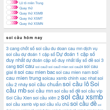
Lô tô miền Trung
Quay thử
Quay thử XSMB
Quay thử XSMT
Quay thử XSMN
soi cầu hôm nay
3 cang
chốt số soi cầu
du doan cau mn
dịch vụ
Dự đoán 1 cặp số
soi cầu
dự đoán 1 cặp số
duy nhất
dự đoán cặp số duy nhất
lấy số đề
soi 3
soi cau
cang
soi cau
soi cau3
soi cau3 mien
soi cau24
soi cau mien bac
soi
giai 8
soi cau mien nam
cau mien trung
soicau xsmb chinh xac nhat
soi
soi cầu lô
Soi
soi cầu chuẩn
cầu 2 nháy
cầu mb
soi cầu mn
soi cầu số đề
soi cầu víp
soi cầu xsmb
Soi Cầu Xien
soi cầu xiên 2
soi cầu đề
soi cầu xsmb vip
soi cầu xỉu chủ
soi