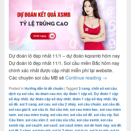
Dự đoán lô đẹp nhất 11/1 – dự đoán kqxsmb hôm nay
Dự đoán lô đẹp nhất 11/1. Soi cầu miền Bắc hôm nay
chính xác nhất được cập nhật miễn phí tại website.
Dự đoán lô đ
Các chuyên soi cầu MB sẽ
Continue reading
→
Posted in
Hướng dẫn lô đề chuẩn
|
Tagged
3 cang
,
chốt số soi cầu
,
dịch vụ soi cầu
,
du doan cau mn
,
dự đoán 1 cặp số
,
Dự đoán 1 cặp
số duy nhất
,
dự đoán cặp số duy nhất
,
đoán 1 cặp số duy nhất
,
lấy
số đề
,
soi 3 cang
,
soi cau
,
soi cầu 2 nháy
,
soi cầu chuẩn
,
soi cầu đề
,
soi cau giai 8
,
soi cầu lô
,
Soi cầu mb
,
soi cau mien bac
,
soi cau mien
nam
,
soi cau mien trung
,
soi cầu mn
,
soi cầu số đề
,
soi cầu víp
,
Soi
Cầu Xien
,
soi cầu xiên 2
,
soi cầu xỉu chủ
,
soi cầu xsmb
,
soi cầu
xsmb vip
,
soi cau24
,
soi cau3
,
soi cau3 mien
,
soi de hom nay
,
soi đề
,
soi đề 3 càng
,
soi kep mb
,
soi lo 2 nhay
,
soi lo to
,
soi lo to mb
,
soi lo