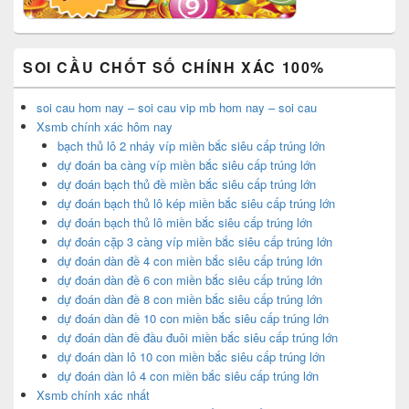
SOI CẦU CHỐT SỐ CHÍNH XÁC 100%
soi cau hom nay – soi cau vip mb hom nay – soi cau
Xsmb chính xác hôm nay
bạch thủ lô 2 nháy víp miền bắc siêu cấp trúng lớn
dự đoán ba càng víp miền bắc siêu cấp trúng lớn
dự đoán bạch thủ đề miền bắc siêu cấp trúng lớn
dự đoán bạch thủ lô kép miền bắc siêu cấp trúng lớn
dự đoán bạch thủ lô miền bắc siêu cấp trúng lớn
dự đoán cặp 3 càng víp miền bắc siêu cấp trúng lớn
dự đoán dàn đề 4 con miền bắc siêu cấp trúng lớn
dự đoán dàn đề 6 con miền bắc siêu cấp trúng lớn
dự đoán dàn đề 8 con miền bắc siêu cấp trúng lớn
dự đoán dàn đề 10 con miền bắc siêu cấp trúng lớn
dự đoán dàn đề đầu đuôi miền bắc siêu cấp trúng lớn
dự đoán dàn lô 10 con miền bắc siêu cấp trúng lớn
dự đoán dàn lô 4 con miền bắc siêu cấp trúng lớn
Xsmb chính xác nhất