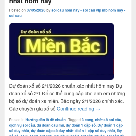
nhất hôm nay
Posted on
07/05/2026
by
soi cau hom nay - soi cau vip mb hom nay -
soi cau
Dự đoán xổ số 2/1/2026 chuẩn xác nhất hôm nay Dự
đoán xổ số 2/1 Để có thể cung cấp cho anh em những
bộ số dự đoán xs miền. Bắc ngày 2/1/2026 chính xác.
Dự đoán xổ số 2/1
Các chuyên gia xổ số
Continue reading
→
Posted in
Hướng dẫn lô đề chuẩn
|
Tagged
3 cang
,
chốt số soi cầu
,
dịch vụ soi cầu
,
du doan cau mn
,
dự đoán 1 cặp số
,
Dự đoán 1 cặp
số duy nhất
,
dự đoán cặp số duy nhất
,
đoán 1 cặp số duy nhất
,
lấy
,
,
,
,
,
,