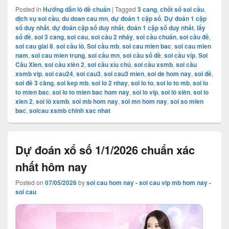
Posted in
Hướng dẫn lô đề chuẩn
|
Tagged
3 cang
,
chốt số soi cầu
,
dịch vụ soi cầu
,
du doan cau mn
,
dự đoán 1 cặp số
,
Dự đoán 1 cặp
số duy nhất
,
dự đoán cặp số duy nhất
,
đoán 1 cặp số duy nhất
,
lấy
số đề
,
soi 3 cang
,
soi cau
,
soi cầu 2 nháy
,
soi cầu chuẩn
,
soi cầu đề
,
soi cau giai 8
,
soi cầu lô
,
Soi cầu mb
,
soi cau mien bac
,
soi cau mien
nam
,
soi cau mien trung
,
soi cầu mn
,
soi cầu số đề
,
soi cầu víp
,
Soi
Cầu Xien
,
soi cầu xiên 2
,
soi cầu xỉu chủ
,
soi cầu xsmb
,
soi cầu
xsmb vip
,
soi cau24
,
soi cau3
,
soi cau3 mien
,
soi de hom nay
,
soi đề
,
soi đề 3 càng
,
soi kep mb
,
soi lo 2 nhay
,
soi lo to
,
soi lo to mb
,
soi lo
to mien bac
,
soi lo to mien bac hom nay
,
soi lo vip
,
soi lô xiên
,
soi lo
xien 2
,
soi lô xsmb
,
soi mb hom nay
,
soi mn hom nay
,
soi so mien
bac
,
soicau xsmb chinh xac nhat
Dự đoán xổ số 1/1/2026 chuẩn xác
nhất hôm nay
Posted on
07/05/2026
by
soi cau hom nay - soi cau vip mb hom nay -
soi cau