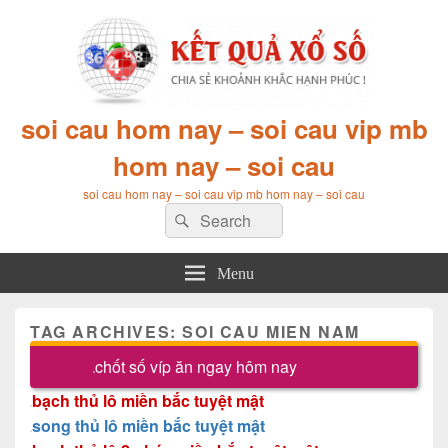
soi cau hom nay – soi cau vip mb
hom nay – soi cau
soi cau hom nay – soi cau vip mb hom nay – soi cau
Search
Search
for:
Menu
TAG ARCHIVES:
SOI CAU MIEN NAM
chốt số víp ăn ngay hôm nay
bạch thủ lô miền bắc tuyệt mật
song thủ lô miền bắc tuyệt mật