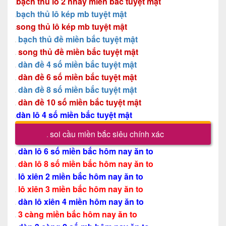
bạch thủ lô 2 nháy miền bắc tuyệt mật
bạch thủ lô kép mb tuyệt mật
song thủ lô kép mb tuyệt mật
bạch thủ đề miền bắc tuyệt mật
song thủ đề miền bắc tuyệt mật
dàn đề 4 số miền bắc tuyệt mật
dàn đề 6 số miền bắc tuyệt mật
dàn đề 8 số miền bắc tuyệt mật
dàn đề 10 số miền bắc tuyệt mật
dàn lô 4 số miền bắc tuyệt mật
soi cầu miền bắc siêu chính xác
dàn lô 6 số miền bắc hôm nay ăn to
dàn lô 8 số miền bắc hôm nay ăn to
lô xiên 2 miền bắc hôm nay ăn to
lô xiên 3 miền bắc hôm nay ăn to
dàn lô xiên 4 miền hôm nay ăn to
3 càng miền bắc hôm nay ăn to