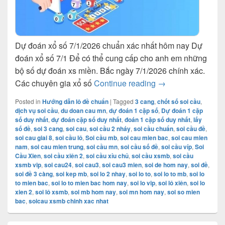
Dự đoán xổ số 7/1/2026 chuẩn xác nhất hôm nay Dự
đoán xổ số 7/1 Để có thể cung cấp cho anh em những
bộ số dự đoán xs miền. Bắc ngày 7/1/2026 chính xác.
Dự đoán xổ số 7/1
Các chuyên gia xổ số
Continue reading
→
Posted in
Hướng dẫn lô đề chuẩn
|
Tagged
3 cang
,
chốt số soi cầu
,
dịch vụ soi cầu
,
du doan cau mn
,
dự đoán 1 cặp số
,
Dự đoán 1 cặp
số duy nhất
,
dự đoán cặp số duy nhất
,
đoán 1 cặp số duy nhất
,
lấy
số đề
,
soi 3 cang
,
soi cau
,
soi cầu 2 nháy
,
soi cầu chuẩn
,
soi cầu đề
,
soi cau giai 8
,
soi cầu lô
,
Soi cầu mb
,
soi cau mien bac
,
soi cau mien
nam
,
soi cau mien trung
,
soi cầu mn
,
soi cầu số đề
,
soi cầu víp
,
Soi
Cầu Xien
,
soi cầu xiên 2
,
soi cầu xỉu chủ
,
soi cầu xsmb
,
soi cầu
xsmb vip
,
soi cau24
,
soi cau3
,
soi cau3 mien
,
soi de hom nay
,
soi đề
,
soi đề 3 càng
,
soi kep mb
,
soi lo 2 nhay
,
soi lo to
,
soi lo to mb
,
soi lo
to mien bac
,
soi lo to mien bac hom nay
,
soi lo vip
,
soi lô xiên
,
soi lo
xien 2
,
soi lô xsmb
,
soi mb hom nay
,
soi mn hom nay
,
soi so mien
bac
,
soicau xsmb chinh xac nhat