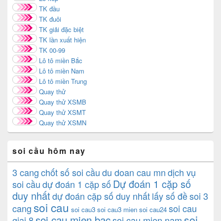
TK đầu
TK đuôi
TK giải đặc biệt
TK lần xuất hiện
TK 00-99
Lô tô miền Bắc
Lô tô miền Nam
Lô tô miền Trung
Quay thử
Quay thử XSMB
Quay thử XSMT
Quay thử XSMN
soi cầu hôm nay
3 cang
chốt số soi cầu
du doan cau mn
dịch vụ
Dự đoán 1 cặp số
soi cầu
dự đoán 1 cặp số
duy nhất
dự đoán cặp số duy nhất
lấy số đề
soi 3
soi cau
cang
soi cau
soi cau3
soi cau3 mien
soi cau24
soi cau mien bac
soi
giai 8
soi cau mien nam