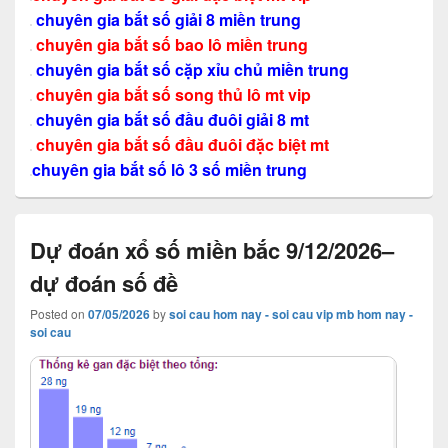
chuyên gia bắt số giải 8 miền trung
chuyên gia bắt số bao lô miền trung
chuyên gia bắt số cặp xỉu chủ miền trung
chuyên gia bắt số song thủ lô mt vip
chuyên gia bắt số đầu đuôi giải 8 mt
chuyên gia bắt số đầu đuôi đặc biệt mt
chuyên gia bắt số lô 3 số miền trung
Dự đoán xổ số miền bắc 9/12/2026–
dự đoán số đề
Posted on
07/05/2026
by
soi cau hom nay - soi cau vip mb hom nay -
soi cau