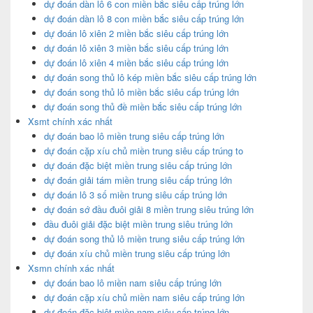
dự đoán dàn lô 6 con miền bắc siêu cấp trúng lớn
dự đoán dàn lô 8 con miền bắc siêu cấp trúng lớn
dự đoán lô xiên 2 miền bắc siêu cấp trúng lớn
dự đoán lô xiên 3 miền bắc siêu cấp trúng lớn
dự đoán lô xiên 4 miền bắc siêu cấp trúng lớn
dự đoán song thủ lô kép miền bắc siêu cấp trúng lớn
dự đoán song thủ lô miền bắc siêu cấp trúng lớn
dự đoán song thủ đề miền bắc siêu cấp trúng lớn
Xsmt chính xác nhất
dự đoán bao lô miền trung siêu cấp trúng lớn
dự đoán cặp xíu chủ miền trung siêu cấp trúng to
dự đoán đặc biệt miền trung siêu cấp trúng lớn
dự đoán giải tám miền trung siêu cấp trúng lớn
dự đoán lô 3 số miền trung siêu cấp trúng lớn
dự đoán sớ đầu đuôi giải 8 miền trung siêu trúng lớn
đầu đuôi giải đặc biệt miền trung siêu trúng lớn
dự đoán song thủ lô miền trung siêu cấp trúng lớn
dự đoán xíu chủ miền trung siêu cấp trúng lớn
Xsmn chính xác nhất
dự đoán bao lô miền nam siêu cấp trúng lớn
dự đoán cặp xíu chủ miền nam siêu cấp trúng lớn
dự đoán đặc biệt miền nam siêu cấp trúng lớn