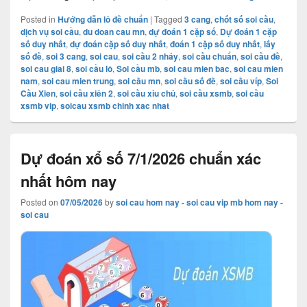
Posted in
Hướng dẫn lô đề chuẩn
|
Tagged
3 cang
,
chốt số soi cầu
,
dịch vụ soi cầu
,
du doan cau mn
,
dự đoán 1 cặp số
,
Dự đoán 1 cặp
số duy nhất
,
dự đoán cặp số duy nhất
,
đoán 1 cặp số duy nhất
,
lấy
số đề
,
soi 3 cang
,
soi cau
,
soi cầu 2 nháy
,
soi cầu chuẩn
,
soi cầu đề
,
soi cau giai 8
,
soi cầu lô
,
Soi cầu mb
,
soi cau mien bac
,
soi cau mien
nam
,
soi cau mien trung
,
soi cầu mn
,
soi cầu số đề
,
soi cầu víp
,
Soi
Cầu Xien
,
soi cầu xiên 2
,
soi cầu xỉu chủ
,
soi cầu xsmb
,
soi cầu
xsmb vip
,
soicau xsmb chinh xac nhat
Dự đoán xổ số 7/1/2026 chuẩn xác
nhất hôm nay
Posted on
07/05/2026
by
soi cau hom nay - soi cau vip mb hom nay -
soi cau