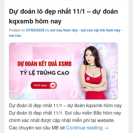
Dự đoán lô đẹp nhất 11/1 – dự đoán
kqxsmb hôm nay
Posted on
07/05/2026
by
soi cau hom nay - soi cau vip mb hom nay -
soi cau
Dự đoán lô đẹp nhất 11/1 – dự đoán kqxsmb hôm nay
Dự đoán lô đẹp nhất 11/1. Soi cầu miền Bắc hôm nay
chính xác nhất được cập nhật miễn phí tại website.
Dự đoán lô đ
Các chuyên soi cầu MB sẽ
Continue reading
→