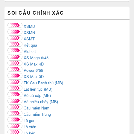
SOI CẦU CHÍNH XÁC
XSMB
XSMN
XSMT
Kết quả
Vietlott
XS Mega 6/45
XS Max 4D
Power 6/55
XS Max 3D
TK Cầu Bạch thủ (MB)
Lật liên tục (MB)
Về cả cặp (MB)
Về nhiều nháy (MB)
Cầu miền Nam
Cầu miền Trung
Lô gan
Lô xiên
Lô kép