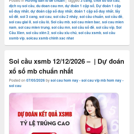
Posted in
Hướng dẫn lô đề chuẩn
|
Tagged
3 cang
,
chốt số soi cầu
,
dịch vụ soi cầu
,
du doan cau mn
,
dự đoán 1 cặp số
,
Dự đoán 1 cặp
số duy nhất
,
dự đoán cặp số duy nhất
,
đoán 1 cặp số duy nhất
,
lấy
số đề
,
soi 3 cang
,
soi cau
,
soi cầu 2 nháy
,
soi cầu chuẩn
,
soi cầu đề
,
soi cau giai 8
,
soi cầu lô
,
Soi cầu mb
,
soi cau mien bac
,
soi cau mien
nam
,
soi cau mien trung
,
soi cầu mn
,
soi cầu số đề
,
soi cầu víp
,
Soi
Cầu Xien
,
soi cầu xiên 2
,
soi cầu xỉu chủ
,
soi cầu xsmb
,
soi cầu
xsmb vip
,
soicau xsmb chinh xac nhat
Soi cầu xsmb 12/12/2026 – | Dự đoán
xổ số mb chuẩn nhất
Posted on
07/05/2026
by
soi cau hom nay - soi cau vip mb hom nay -
soi cau