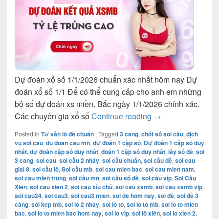
Dự đoán xổ số 1/1/2026 chuẩn xác nhất hôm nay Dự
đoán xổ số 1/1 Để có thể cung cấp cho anh em những
bộ số dự đoán xs miền. Bắc ngày 1/1/2026 chính xác.
Dự đoán xổ số 1/1
Các chuyên gia xổ số
Continue reading
→
Posted in
Tư vấn lô đề chuẩn
|
Tagged
3 cang
,
chốt số soi cầu
,
dịch
vụ soi cầu
,
du doan cau mn
,
dự đoán 1 cặp số
,
Dự đoán 1 cặp số duy
nhất
,
dự đoán cặp số duy nhất
,
đoán 1 cặp số duy nhất
,
lấy số đề
,
soi
3 cang
,
soi cau
,
soi cầu 2 nháy
,
soi cầu chuẩn
,
soi cầu đề
,
soi cau
giai 8
,
soi cầu lô
,
Soi cầu mb
,
soi cau mien bac
,
soi cau mien nam
,
soi cau mien trung
,
soi cầu mn
,
soi cầu số đề
,
soi cầu víp
,
Soi Cầu
Xien
,
soi cầu xiên 2
,
soi cầu xỉu chủ
,
soi cầu xsmb
,
soi cầu xsmb vip
,
soi cau24
,
soi cau3
,
soi cau3 mien
,
soi de hom nay
,
soi đề
,
soi đề 3
càng
,
soi kep mb
,
soi lo 2 nhay
,
soi lo to
,
soi lo to mb
,
soi lo to mien
bac
,
soi lo to mien bac hom nay
,
soi lo vip
,
soi lô xiên
,
soi lo xien 2
,