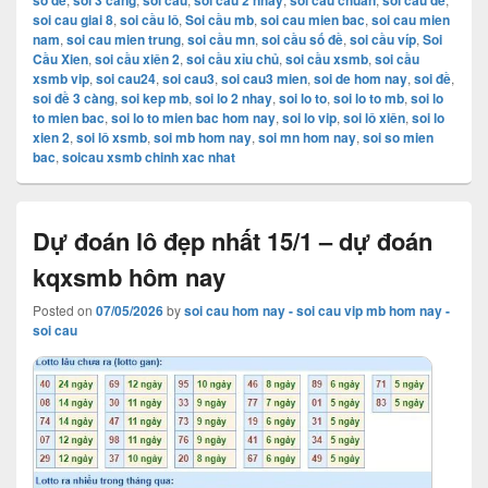
số đề
soi 3 cang
soi cau
soi cầu 2 nháy
soi cầu chuẩn
soi cầu đề
soi cau giai 8
,
soi cầu lô
,
Soi cầu mb
,
soi cau mien bac
,
soi cau mien
nam
,
soi cau mien trung
,
soi cầu mn
,
soi cầu số đề
,
soi cầu víp
,
Soi
Cầu Xien
,
soi cầu xiên 2
,
soi cầu xỉu chủ
,
soi cầu xsmb
,
soi cầu
xsmb vip
,
soi cau24
,
soi cau3
,
soi cau3 mien
,
soi de hom nay
,
soi đề
,
soi đề 3 càng
,
soi kep mb
,
soi lo 2 nhay
,
soi lo to
,
soi lo to mb
,
soi lo
to mien bac
,
soi lo to mien bac hom nay
,
soi lo vip
,
soi lô xiên
,
soi lo
xien 2
,
soi lô xsmb
,
soi mb hom nay
,
soi mn hom nay
,
soi so mien
bac
,
soicau xsmb chinh xac nhat
Dự đoán lô đẹp nhất 15/1 – dự đoán
kqxsmb hôm nay
Posted on
07/05/2026
by
soi cau hom nay - soi cau vip mb hom nay -
soi cau