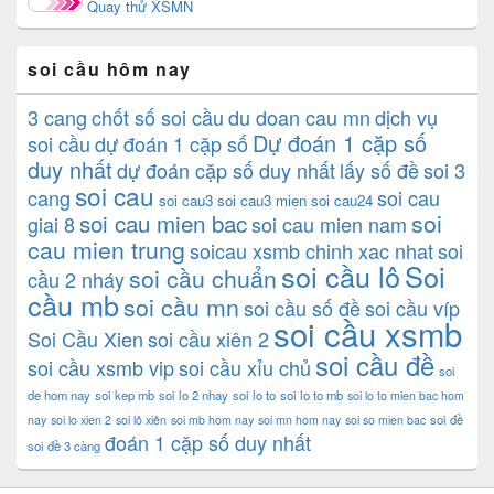
Quay thử XSMN
soi cầu hôm nay
3 cang
chốt số soi cầu
du doan cau mn
dịch vụ
Dự đoán 1 cặp số
soi cầu
dự đoán 1 cặp số
duy nhất
dự đoán cặp số duy nhất
lấy số đề
soi 3
soi cau
cang
soi cau
soi cau3
soi cau3 mien
soi cau24
soi cau mien bac
soi
giai 8
soi cau mien nam
cau mien trung
soicau xsmb chinh xac nhat
soi
soi cầu lô
Soi
soi cầu chuẩn
cầu 2 nháy
cầu mb
soi cầu mn
soi cầu số đề
soi cầu víp
soi cầu xsmb
Soi Cầu Xien
soi cầu xiên 2
soi cầu đề
soi cầu xsmb vip
soi cầu xỉu chủ
soi
de hom nay
soi kep mb
soi lo 2 nhay
soi lo to
soi lo to mb
soi lo to mien bac hom
soi đề
nay
soi lo xien 2
soi lô xiên
soi mb hom nay
soi mn hom nay
soi so mien bac
đoán 1 cặp số duy nhất
soi đề 3 càng