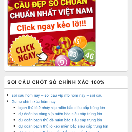
SOI CẦU CHỐT SỐ CHÍNH XÁC 100%
soi cau hom nay – soi cau vip mb hom nay – soi cau
Xsmb chính xác hôm nay
bạch thủ lô 2 nháy víp miền bắc siêu cấp trúng lớn
dự đoán ba càng víp miền bắc siêu cấp trúng lớn
dự đoán bạch thủ đề miền bắc siêu cấp trúng lớn
dự đoán bạch thủ lô kép miền bắc siêu cấp trúng lớn