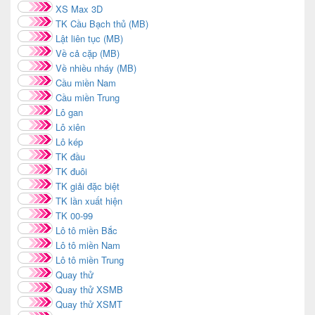
XS Max 3D
TK Cầu Bạch thủ (MB)
Lật liên tục (MB)
Về cả cặp (MB)
Về nhiều nháy (MB)
Cầu miền Nam
Cầu miền Trung
Lô gan
Lô xiên
Lô kép
TK đầu
TK đuôi
TK giải đặc biệt
TK lần xuất hiện
TK 00-99
Lô tô miền Bắc
Lô tô miền Nam
Lô tô miền Trung
Quay thử
Quay thử XSMB
Quay thử XSMT