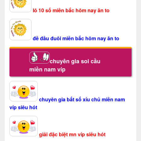
lô 10 số miền bắc hôm nay ăn to
đề đầu đuôi miền bắc hôm nay ăn to
chuyên gia soi cầu
miền nam víp
chuyên gia bắt số xỉu chủ miền nam
víp siêu hót
giải đặc biệt mn víp siêu hót