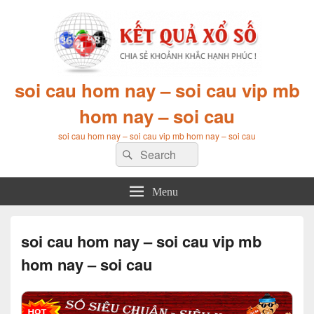
soi cau hom nay – soi cau vip mb
hom nay – soi cau
soi cau hom nay – soi cau vip mb hom nay – soi cau
Search
Search
for:
Menu
soi cau hom nay – soi cau vip mb
hom nay – soi cau