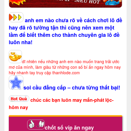
anh em nào chưa rõ về cách chơi lô đề
hay đã rõ tường tận thì cũng nên xem một
lầm để biết thêm cho thành chuyên gia lô đề
luôn nha!
dĩ nhiên nếu những anh em nào muốn trang trải ước
mơ của mình, làm giàu từ những con số bí ẩn ngay hôm nay
hãy nhanh tay truy cập thanhlode.com
soi cầu đẳng cấp – chưa từng thất bại!
chúc các bạn luôn may mắn-phát lộc-
hôm nay
chốt số víp ăn ngay