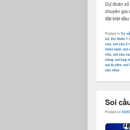
Dự đoán xổ 
chuyên gia 
đặt biệt đầu
Posted in
Tư vấ
số
,
Dự đoán 1 
cau
,
soi cầu 2 
mien nam
,
soi 
chủ
,
soi cầu x
càng
,
soi kep 
soi lô xiên
,
soi 
xac nhat
Soi cầ
Posted on
02/0