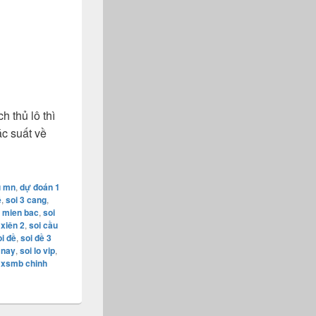
 thủ lô thì
ác suất về
u mn
,
dự đoán 1
ề
,
soi 3 cang
,
u mien bac
,
soi
 xiên 2
,
soi cầu
oi đề
,
soi đề 3
 nay
,
soi lo vip
,
 xsmb chinh