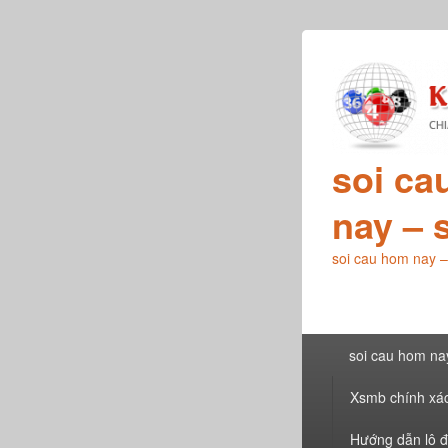
soi ca
nay – 
soi cau hom nay –
Primary
soi cau hom na
menu
Xsmb chính xác
Hướng dẫn lô đ