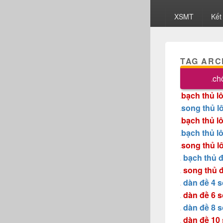
XSMT
Kết
TAG ARC
ch
bạch thủ l
song thủ l
bạch thủ l
bạch thủ l
song thủ l
bạch thủ đ
song thủ đ
dàn đề 4 s
dàn đề 6 s
dàn đề 8 s
dàn đề 10 