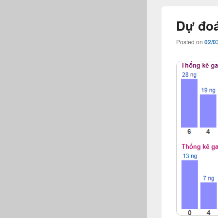
Dự đoá
Posted on
02/0