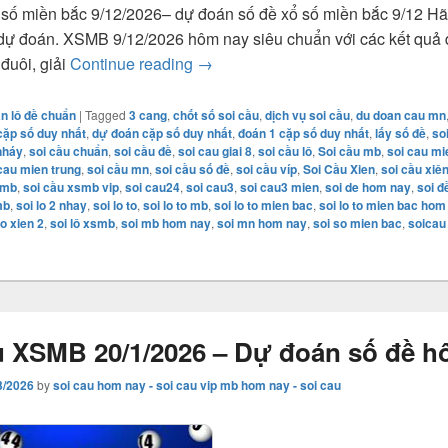
số miền bắc 9/12/2026– dự đoán số đề xổ số miền bắc 9/12 H
dự đoán. XSMB 9/12/2026 hôm nay siêu chuẩn với các kết quả 
Dự đoán xổ số miền bắc 9/12/2026
 đuôi, giải
Continue reading
→
n lô đề chuẩn
|
Tagged
3 cang
,
chốt số soi cầu
,
dịch vụ soi cầu
,
du doan cau mn
cặp số duy nhất
,
dự đoán cặp số duy nhất
,
đoán 1 cặp số duy nhất
,
lấy số đề
,
so
nháy
,
soi cầu chuẩn
,
soi cầu đề
,
soi cau giai 8
,
soi cầu lô
,
Soi cầu mb
,
soi cau mi
cau mien trung
,
soi cầu mn
,
soi cầu số đề
,
soi cầu víp
,
Soi Cầu Xien
,
soi cầu xiên
smb
,
soi cầu xsmb vip
,
soi cau24
,
soi cau3
,
soi cau3 mien
,
soi de hom nay
,
soi đ
mb
,
soi lo 2 nhay
,
soi lo to
,
soi lo to mb
,
soi lo to mien bac
,
soi lo to mien bac hom
lo xien 2
,
soi lô xsmb
,
soi mb hom nay
,
soi mn hom nay
,
soi so mien bac
,
soicau
u XSMB 20/1/2026 – Dự đoán số đề h
3/2026
by
soi cau hom nay - soi cau vip mb hom nay - soi cau