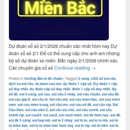
Dự đoán xổ số 2/1/2026 chuẩn xác nhất hôm nay Dự
đoán xổ số 2/1 Để có thể cung cấp cho anh em những
bộ số dự đoán xs miền. Bắc ngày 2/1/2026 chính xác.
Dự đoán xổ số 2/1
Các chuyên gia xổ số
Continue reading
→
Posted in
Hướng dẫn lô đề chuẩn
|
Tagged
3 cang
,
chốt số soi cầu
,
dịch vụ soi cầu
,
du doan cau mn
,
dự đoán 1 cặp số
,
Dự đoán 1 cặp
số duy nhất
,
dự đoán cặp số duy nhất
,
đoán 1 cặp số duy nhất
,
lấy
số đề
,
soi 3 cang
,
soi cau
,
soi cầu 2 nháy
,
soi cầu chuẩn
,
soi cầu đề
,
soi cau giai 8
,
soi cầu lô
,
Soi cầu mb
,
soi cau mien bac
,
soi cau mien
nam
,
soi cau mien trung
,
soi cầu mn
,
soi cầu số đề
,
soi cầu víp
,
Soi
Cầu Xien
,
soi cầu xiên 2
,
soi cầu xỉu chủ
,
soi cầu xsmb
,
soi cầu
xsmb vip
,
soi cau24
,
soi cau3
,
soi cau3 mien
,
soi de hom nay
,
soi đề
,
soi đề 3 càng
,
soi kep mb
,
soi lo 2 nhay
,
soi lo to
,
soi lo to mb
,
soi lo
to mien bac
,
soi lo to mien bac hom nay
,
soi lo vip
,
soi lô xiên
,
soi lo