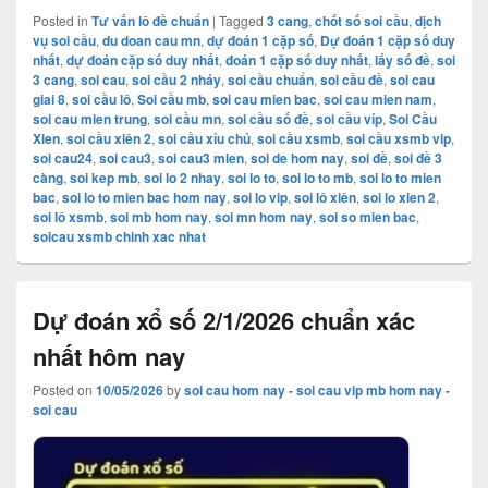
Posted in
Tư vấn lô đề chuẩn
|
Tagged
3 cang
,
chốt số soi cầu
,
dịch
vụ soi cầu
,
du doan cau mn
,
dự đoán 1 cặp số
,
Dự đoán 1 cặp số duy
nhất
,
dự đoán cặp số duy nhất
,
đoán 1 cặp số duy nhất
,
lấy số đề
,
soi
3 cang
,
soi cau
,
soi cầu 2 nháy
,
soi cầu chuẩn
,
soi cầu đề
,
soi cau
giai 8
,
soi cầu lô
,
Soi cầu mb
,
soi cau mien bac
,
soi cau mien nam
,
soi cau mien trung
,
soi cầu mn
,
soi cầu số đề
,
soi cầu víp
,
Soi Cầu
Xien
,
soi cầu xiên 2
,
soi cầu xỉu chủ
,
soi cầu xsmb
,
soi cầu xsmb vip
,
soi cau24
,
soi cau3
,
soi cau3 mien
,
soi de hom nay
,
soi đề
,
soi đề 3
càng
,
soi kep mb
,
soi lo 2 nhay
,
soi lo to
,
soi lo to mb
,
soi lo to mien
bac
,
soi lo to mien bac hom nay
,
soi lo vip
,
soi lô xiên
,
soi lo xien 2
,
soi lô xsmb
,
soi mb hom nay
,
soi mn hom nay
,
soi so mien bac
,
soicau xsmb chinh xac nhat
Dự đoán xổ số 2/1/2026 chuẩn xác
nhất hôm nay
Posted on
10/05/2026
by
soi cau hom nay - soi cau vip mb hom nay -
soi cau