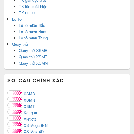
TK giải đặc biệt
TK lần xuất hiện
TK 00-99
Lô Tô
Lô tô miền Bắc
Lô tô miền Nam
Lô tô miền Trung
Quay thử
Quay thử XSMB
Quay thử XSMT
Quay thử XSMN
SOI CẦU CHÍNH XÁC
XSMB
XSMN
XSMT
Kết quả
Vietlott
XS Mega 6/45
XS Max 4D