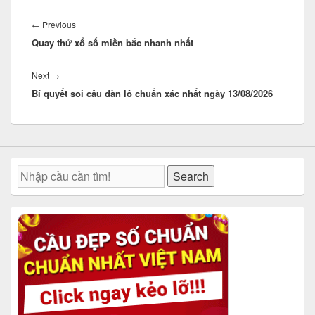
Điều
hướng
Previous
←
Previous
bài
Quay thử xổ số miền bắc nhanh nhất
post:
viết
Next
Next
→
Bí quyết soi cầu dàn lô chuẩn xác nhất ngày 13/08/2026
post:
Search