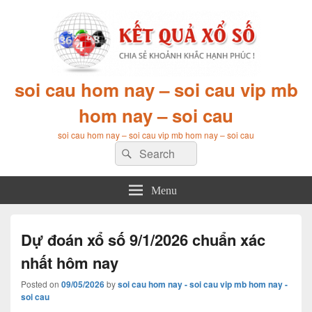
soi cau hom nay – soi cau vip mb
hom nay – soi cau
soi cau hom nay – soi cau vip mb hom nay – soi cau
Search
Search
for:
Menu
Dự đoán xổ số 9/1/2026 chuẩn xác
nhất hôm nay
Posted on
09/05/2026
by
soi cau hom nay - soi cau vip mb hom nay -
soi cau