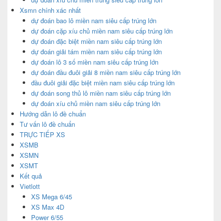
Xsmn chính xác nhất
dự đoán bao lô miền nam siêu cấp trúng lớn
dự đoán cặp xíu chủ miền nam siêu cấp trúng lớn
dự đoán đặc biệt miền nam siêu cấp trúng lớn
dự đoán giải tám miền nam siêu cấp trúng lớn
dự đoán lô 3 số miền nam siêu cấp trúng lớn
dự đoán đầu đuôi giải 8 miền nam siêu cấp trúng lớn
đầu đuôi giải đặc biệt miền nam siêu cấp trúng lớn
dự đoán song thủ lô miền nam siêu cấp trúng lớn
dự đoán xíu chủ miền nam siêu cấp trúng lớn
Hướng dẫn lô đề chuẩn
Tư vấn lô đề chuẩn
TRỰC TIẾP XS
XSMB
XSMN
XSMT
Kết quả
Vietlott
XS Mega 6/45
XS Max 4D
Power 6/55