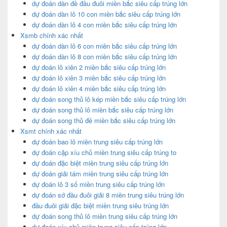
dự đoán dàn đề đầu đuôi miền bắc siêu cấp trúng lớn
dự đoán dàn lô 10 con miền bắc siêu cấp trúng lớn
dự đoán dàn lô 4 con miền bắc siêu cấp trúng lớn
Xsmb chính xác nhất
dự đoán dàn lô 6 con miền bắc siêu cấp trúng lớn
dự đoán dàn lô 8 con miền bắc siêu cấp trúng lớn
dự đoán lô xiên 2 miền bắc siêu cấp trúng lớn
dự đoán lô xiên 3 miền bắc siêu cấp trúng lớn
dự đoán lô xiên 4 miền bắc siêu cấp trúng lớn
dự đoán song thủ lô kép miền bắc siêu cấp trúng lớn
dự đoán song thủ lô miền bắc siêu cấp trúng lớn
dự đoán song thủ đề miền bắc siêu cấp trúng lớn
Xsmt chính xác nhất
dự đoán bao lô miền trung siêu cấp trúng lớn
dự đoán cặp xíu chủ miền trung siêu cấp trúng to
dự đoán đặc biệt miền trung siêu cấp trúng lớn
dự đoán giải tám miền trung siêu cấp trúng lớn
dự đoán lô 3 số miền trung siêu cấp trúng lớn
dự đoán sớ đầu đuôi giải 8 miền trung siêu trúng lớn
đầu đuôi giải đặc biệt miền trung siêu trúng lớn
dự đoán song thủ lô miền trung siêu cấp trúng lớn
dự đoán xíu chủ miền trung siêu cấp trúng lớn