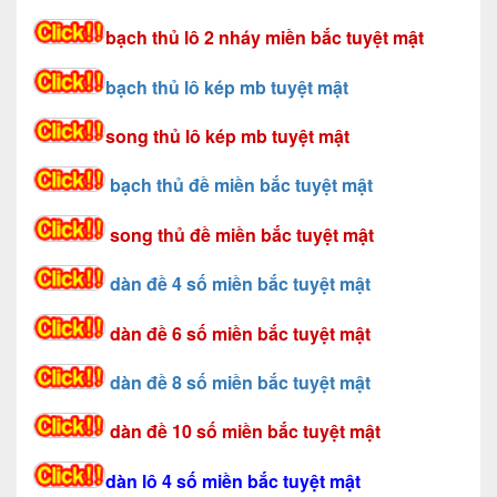
bạch thủ lô 2 nháy miền bắc tuyệt mật
bạch thủ lô kép mb tuyệt mật
song thủ lô kép mb tuyệt mật
bạch thủ đề miền bắc tuyệt mật
song thủ đề miền bắc tuyệt mật
dàn đề 4 số miền bắc tuyệt mật
dàn đề 6 số miền bắc tuyệt mật
dàn đề 8 số miền bắc tuyệt mật
dàn đề 10 số miền bắc tuyệt mật
dàn lô 4 số miền bắc tuyệt mật